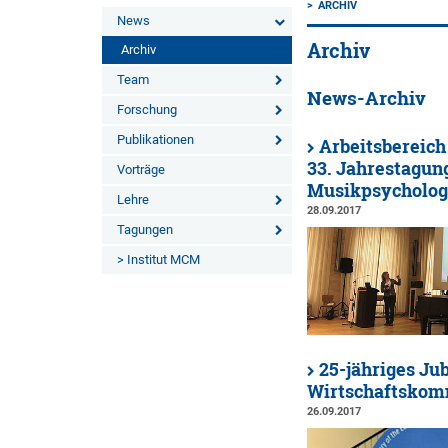
ARCHIV
News
Archiv
Archiv
Team
News-Archiv
Forschung
Publikationen
Arbeitsbereic
33. Jahrestagung
Vorträge
Musikpsycholog
Lehre
28.09.2017
Tagungen
> Institut MCM
25-jähriges J
Wirtschaftskomm
26.09.2017