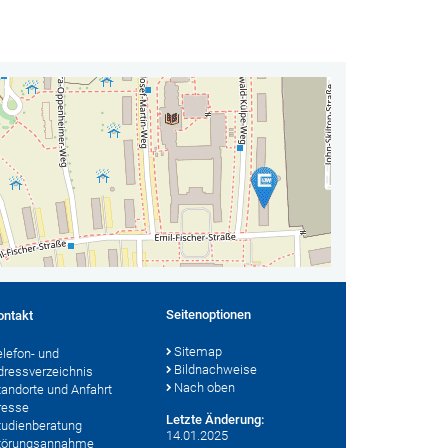
Seitenoptionen
ontakt
Sitemap
elefon- und
Bildnachweise
dressverzeichnis
Nach oben
tandorte und Anfahrt
resse
Letzte Änderung:
tudienberatung
14.01.2025
törungsannahme