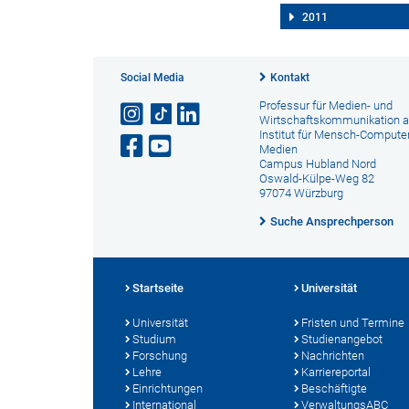
2011
Social Media
Kontakt
Professur für Medien- und
Wirtschaftskommunikation 
Institut für Mensch-Computer
Medien
Campus Hubland Nord
Oswald-Külpe-Weg 82
97074 Würzburg
Suche Ansprechperson
Startseite
Universität
Universität
Fristen und Termine
Studium
Studienangebot
Forschung
Nachrichten
Lehre
Karriereportal
Einrichtungen
Beschäftigte
International
VerwaltungsABC