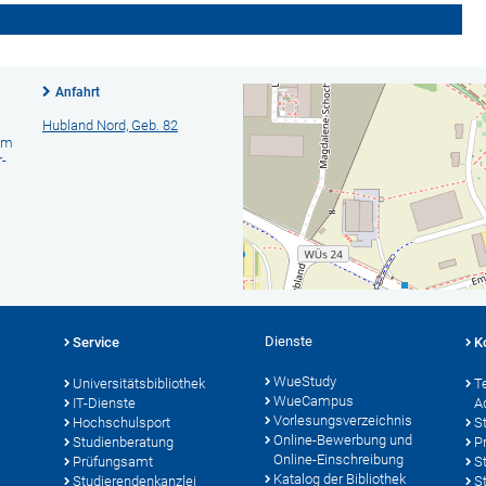
Anfahrt
Hubland Nord, Geb. 82
am
-
Dienste
Service
K
WueStudy
Universitätsbibliothek
T
WueCampus
IT-Dienste
A
Vorlesungsverzeichnis
Hochschulsport
S
Online-Bewerbung und
Studienberatung
P
Online-Einschreibung
Prüfungsamt
S
Katalog der Bibliothek
Studierendenkanzlei
S