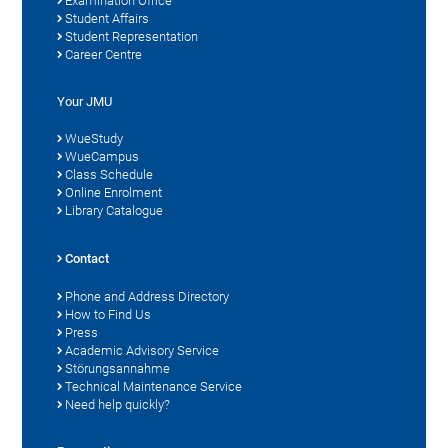
Examination Office
Student Affairs
Student Representation
Career Centre
Your JMU
WueStudy
WueCampus
Class Schedule
Online Enrolment
Library Catalogue
Contact
Phone and Address Directory
How to Find Us
Press
Academic Advisory Service
Störungsannahme
Technical Maintenance Service
Need help quickly?