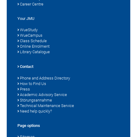
Career Centre
Your JMU
WueStudy
WueCampus
Class Schedule
Online Enrolment
Library Catalogue
Contact
Phone and Address Directory
How to Find Us
Press
Academic Advisory Service
Störungsannahme
Technical Maintenance Service
Need help quickly?
Page options
Sitemap