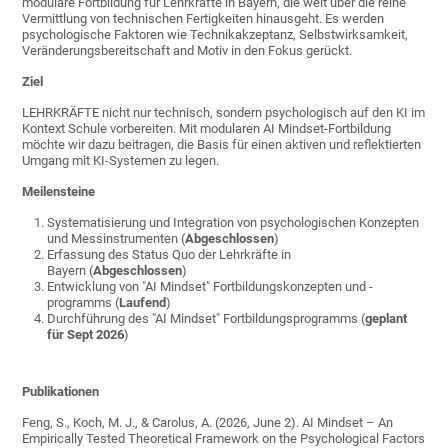
modulare Fortbildung für Lehrkräfte in Bayern, die weit über die reine
Vermittlung von technischen Fertigkeiten hinausgeht. Es werden
psychologische Faktoren wie Technikakzeptanz, Selbstwirksamkeit,
Veränderungsbereitschaft and Motiv in den Fokus gerückt.
Ziel
LEHRKRÄFTE nicht nur technisch, sondern psychologisch auf den KI im
Kontext Schule vorbereiten. Mit modularen AI Mindset-Fortbildung
möchte wir dazu beitragen, die Basis für einen aktiven und reflektierten
Umgang mit KI-Systemen zu legen.
Meilensteine
Systematisierung und Integration von psychologischen Konzepten
und Messinstrumenten (
Abgeschlossen
)
Erfassung des Status Quo der Lehrkräfte in
Bayern (
Abgeschlossen
)
Entwicklung von "AI Mindset" Fortbildungskonzepten und -
programms (
Laufend
)
Durchführung des "AI Mindset" Fortbildungsprogramms (
geplant
für Sept 2026
)
Publikationen
Feng, S., Koch, M. J., & Carolus, A. (2026, June 2). AI Mindset – An
Empirically Tested Theoretical Framework on the Psychological Factors