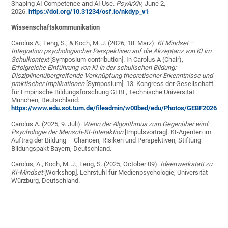
Shaping AI Competence and AI Use.
PsyArXiv
, June 2,
2026.
https://doi.org/10.31234/osf.io/nkdyp_v1
Wissenschaftskommunikation
Carolus A., Feng, S., & Koch, M. J. (2026, 18. Marz).
KI Mindset –
Integration psychologischer Perspektiven auf die Akzeptanz von KI im
Schulkontext
[Symposium contribution]. In Carolus A (Chair),
Erfolgreiche Einführung von KI in der schulischen Bildung:
Disziplinenübergreifende Verknüpfung theoretischer Erkenntnisse und
praktischer Implikationen
[Symposium]. 13. Kongress der Gesellschaft
für Empirische Bildungsforschung GEBF, Technische Universität
München, Deutschland.
https://www.edu.sot.tum.de/fileadmin/w00bed/edu/Photos/GEBF2026/Pr
Carolus A. (2025, 9. Juli).
Wenn der Algorithmus zum Gegenüber wird:
Psychologie der Mensch-KI-Interaktion
[Impulsvortrag]. KI-Agenten im
Auftrag der Bildung – Chancen, Risiken und Perspektiven, Stiftung
Bildungspakt Bayern, Deutschland.
Carolus, A., Koch, M. J., Feng, S. (2025, October 09).
Ideenwerkstatt zu
KI-Mindset
[Workshop]. Lehrstuhl für Medienpsychologie, Universität
Würzburg, Deutschland.