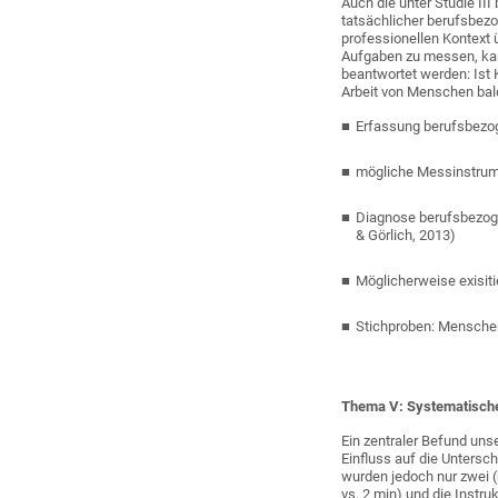
Auch die unter Studie II
tatsächlicher berufsbezo
professionellen Kontext 
Aufgaben zu messen, kann
beantwortet werden: Ist 
Arbeit von Menschen ba
Erfassung berufsbezog
mögliche Messinstru
Diagnose berufsbezoge
& Görlich, 2013)
Möglicherweise exisiti
Stichproben: Menschen
Thema V: Systematische
Ein zentraler Befund unse
Einfluss auf die Untersc
wurden jedoch nur zwei (
vs. 2 min) und die Instru