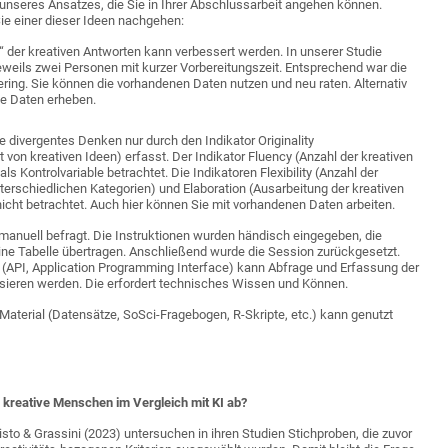
unseres Ansatzes, die Sie in Ihrer Abschlussarbeit angehen können.
ie einer dieser Ideen nachgehen:
“ der kreativen Antworten kann verbessert werden. In unserer Studie
jeweils zwei Personen mit kurzer Vorbereitungszeit. Entsprechend war die
 gering. Sie können die vorhandenen Daten nutzen und neu raten. Alternativ
ne Daten erheben.
e divergentes Denken nur durch den Indikator Originality
t von kreativen Ideen) erfasst. Der Indikator Fluency (Anzahl der kreativen
als Kontrolvariable betrachtet. Die Indikatoren Flexibility (Anzahl der
terschiedlichen Kategorien) und Elaboration (Ausarbeitung der kreativen
icht betrachtet. Auch hier können Sie mit vorhandenen Daten arbeiten.
manuell befragt. Die Instruktionen wurden händisch eingegeben, die
eine Tabelle übertragen. Anschließend wurde die Session zurückgesetzt.
e (API, Application Programming Interface) kann Abfrage und Erfassung der
sieren werden. Die erfordert technisches Wissen und Können.
aterial (Datensätze, SoSci-Fragebogen, R-Skripte, etc.) kann genutzt
 kreative Menschen im Vergleich mit KI ab?
isto & Grassini (2023) untersuchen in ihren Studien Stichproben, die zuvor