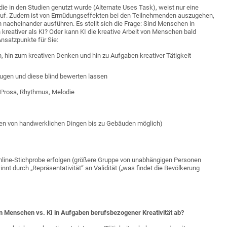
die in den Studien genutzt wurde (Alternate Uses Task), weist nur eine
 auf. Zudem ist von Ermüdungseffekten bei den Teilnehmenden auszugehen,
 nacheinander ausführen. Es stellt sich die Frage: Sind Menschen in
reativer als KI? Oder kann KI die kreative Arbeit von Menschen bald
nsatzpunkte für Sie:
 hin zum kreativen Denken und hin zu Aufgaben kreativer Tätigkeit
eugen und diese blind bewerten lassen
, Prosa, Rhythmus, Melodie
nen von handwerklichen Dingen bis zu Gebäuden möglich)
nline-Stichprobe erfolgen (größere Gruppe von unabhängigen Personen
nnt durch „Repräsentativität“ an Validität („was findet die Bevölkerung
 Menschen vs. KI in Aufgaben berufsbezogener Kreativität ab?