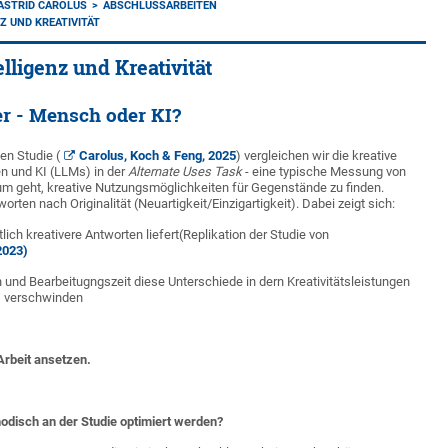
.ASTRID CAROLUS
ABSCHLUSSARBEITEN
Z UND KREATIVITÄT
lligenz und Kreativität
er - Mensch oder KI?
nen Studie (
Carolus, Koch & Feng, 2025
) vergleichen wir die kreative
 und KI (LLMs) in der
Alternate Uses Task
- eine typische Messung von
arum geht, kreative Nutzungsmöglichkeiten für Gegenstände zu finden.
rten nach Originalität (Neuartigkeit/Einzigartigkeit). Dabei zeigt sich:
tlich kreativere Antworten liefert(Replikation der Studie von
2023)
n und Bearbeitugngszeit diese Unterschiede in dern Kreativitätsleistungen
 verschwinden
 Arbeit ansetzen.
odisch an der Studie optimiert werden?