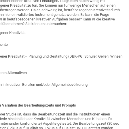
I beschriebenen kreativen Leistungen/Tätigkeiten haben wenig mit
gener Kreativität zu tun. Sie können nur für wenige Menschen auf einen
übertragen werden. Da es schweirig ist, berufsbezogenen Kreativität durch
 hier ein validiertes Instrument genutzt werden. Es kann die Frage
KI in berufsbezogenen kreativen Aufgaben besser? Kann KI die kreative
ld übernehmen? Sie könnten untersuchen:
ener Kreativität
mente
ner Kreativität – Planung und Gestaltung (DBK-PG; Schuler, Gelléri, Winzen
eren Alternativen
 in kreativen Berufen und/oder Allgemeinbevölkerung
 Variation der Bearbeitungszeits und Prompts
rer Studie ist, dass die Bearbeitungszeit und die Instruktionen einen
hiede hinsichtlich der Kreativität zwischen Menschen und KI haben. Es
miteinander konfundierte) Aspekte getestet. Die Bearbeitungszeit (30 sec
ktion (Fokus auf Qualität vs. Fokus auf Qualität UND Quantität) wurden