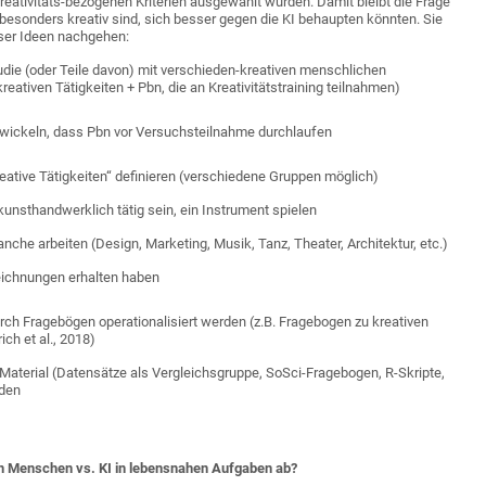
eativitäts-bezogenen Kriterien ausgewählt wurden. Damit bleibt die Frage
besonders kreativ sind, sich besser gegen die KI behaupten könnten. Sie
eser Ideen nachgehen:
udie (oder Teile davon) mit verschieden-kreativen menschlichen
reativen Tätigkeiten + Pbn, die an Kreativitätstraining teilnahmen)
entwickeln, dass Pbn vor Versuchsteilnahme durchlaufen
reative Tätigkeiten“ definieren (verschiedene Gruppen möglich)
unsthandwerklich tätig sein, ein Instrument spielen
ranche arbeiten (Design, Marketing, Musik, Tanz, Theater, Architektur, etc.)
eichnungen erhalten haben
durch Fragebögen operationalisiert werden (z.B. Fragebogen zu kreativen
ich et al., 2018)
Material (Datensätze als Vergleichsgruppe, SoSci-Fragebogen, R-Skripte,
rden
en Menschen vs. KI in lebensnahen Aufgaben ab?