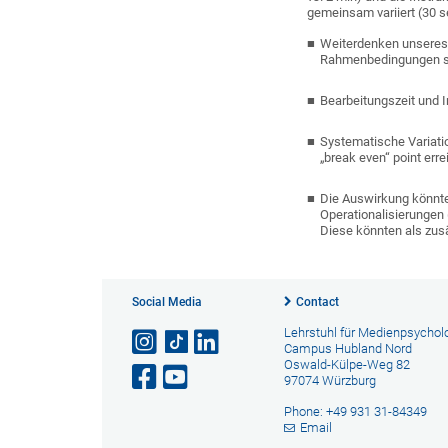
gemeinsam variiert (30 se
Weiterdenken unseres z
Rahmenbedingungen sin
Bearbeitungszeit und 
Systematische Variati
„break even“ point err
Die Auswirkung könnte
Operationalisierungen (F
Diese könnten als zusä
Social Media
Contact
Lehrstuhl für Medienpsychol
Campus Hubland Nord
Oswald-Külpe-Weg 82
97074 Würzburg
Phone: +49 931 31-84349
Email