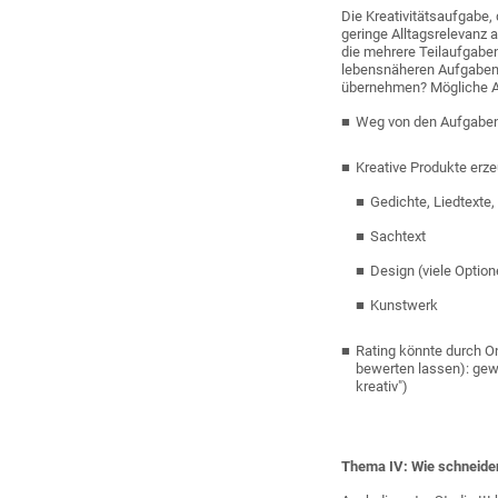
Die Kreativitätsaufgabe, 
geringe Alltagsrelevanz
die mehrere Teilaufgaben
lebensnäheren Aufgaben k
übernehmen? Mögliche A
Weg von den Aufgaben,
Kreative Produkte erz
Gedichte, Liedtexte
Sachtext
Design (viele Optio
Kunstwerk
Rating könnte durch O
bewerten lassen): gewi
kreativ")
Thema IV: Wie schneiden