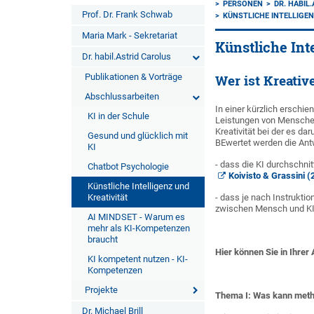
PERSONEN
DR. HABIL
Prof. Dr. Frank Schwab
KÜNSTLICHE INTELLIGEN
Maria Mark - Sekretariat
Künstliche Inte
Dr. habil.Astrid Carolus
Publikationen & Vorträge
Wer ist Kreativ
Abschlussarbeiten
In einer kürzlich erschie
KI in der Schule
Leistungen von Menschen
Kreativität bei der es d
Gesund und glücklich mit
BEwertet werden die Antwo
KI
- dass die KI durchschnit
Chatbot Psychologie
Koivisto & Grassini (
Künstliche Intelligenz und
Kreativität
- dass je nach Instruktio
zwischen Mensch und KI
AI MINDSET - Warum es
mehr als KI-Kompetenzen
braucht
Hier können Sie in Ihrer
KI kompetent nutzen - KI-
Kompetenzen
Projekte
Thema I: Was kann meth
Dr. Michael Brill