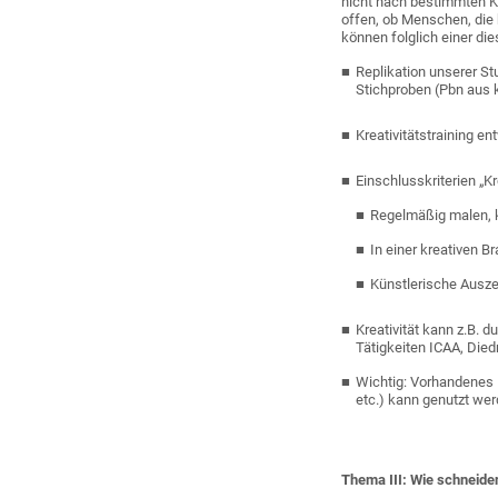
nicht nach bestimmten Kr
offen, ob Menschen, die 
können folglich einer di
Replikation unserer St
Stichproben (Pbn aus k
Kreativitätstraining 
Einschlusskriterien „K
Regelmäßig malen, k
In einer kreativen B
Künstlerische Ausz
Kreativität kann z.B. 
Tätigkeiten ICAA, Diedr
Wichtig: Vorhandenes 
etc.) kann genutzt we
Thema III: Wie schneid