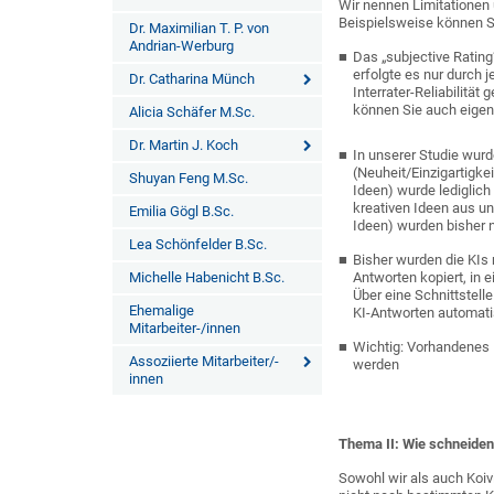
Wir nennen Limitationen 
Beispielsweise können S
Dr. Maximilian T. P. von
Andrian-Werburg
Das „subjective Rating
erfolgte es nur durch 
Dr. Catharina Münch
Interrater-Reliabilität
können Sie auch eige
Alicia Schäfer M.Sc.
Dr. Martin J. Koch
In unserer Studie wurd
(Neuheit/Einzigartigkei
Shuyan Feng M.Sc.
Ideen) wurde lediglich 
kreativen Ideen aus un
Emilia Gögl B.Sc.
Ideen) wurden bisher n
Lea Schönfelder B.Sc.
Bisher wurden die KIs 
Michelle Habenicht B.Sc.
Antworten kopiert, in 
Über eine Schnittstell
Ehemalige
KI-Antworten automati
Mitarbeiter-/innen
Wichtig: Vorhandenes M
Assoziierte Mitarbeiter/-
werden
innen
Thema II: Wie schneiden
Sowohl wir als auch Koiv