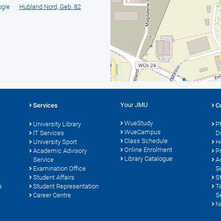
ogie
Hubland Nord, Geb. 82
Your JMU
Services
C
WueStudy
University Library
P
WueCampus
s
IT Services
D
Class Schedule
University Sport
H
Online Enrolment
Academic Advisory
P
Library Catalogue
Service
A
Examination Office
S
Student Affairs
S
s
Student Representation
T
Career Centre
S
N