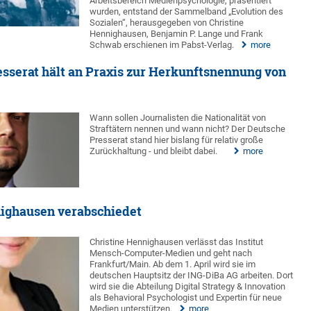
Arbeitsbereich Medienpsychologie, präsentiert
wurden, entstand der Sammelband „Evolution des
Sozialen“, herausgegeben von Christine
Hennighausen, Benjamin P. Lange und Frank
Schwab erschienen im Pabst-Verlag.
more
resserat hält an Praxis zur Herkunftsnennung von
Wann sollen Journalisten die Nationalität von
Straftätern nennen und wann nicht? Der Deutsche
Presserat stand hier bislang für relativ große
Zurückhaltung - und bleibt dabei.
more
nighausen verabschiedet
Christine Hennighausen verlässt das Institut
Mensch-Computer-Medien und geht nach
Frankfurt/Main. Ab dem 1. April wird sie im
deutschen Hauptsitz der ING-DiBa AG arbeiten. Dort
wird sie die Abteilung Digital Strategy & Innovation
als Behavioral Psychologist und Expertin für neue
Medien unterstützen.
more