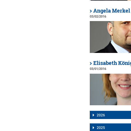
Angela Merkel v
03/02/2016
Elisabeth Köni
03/01/2016
2026
2025