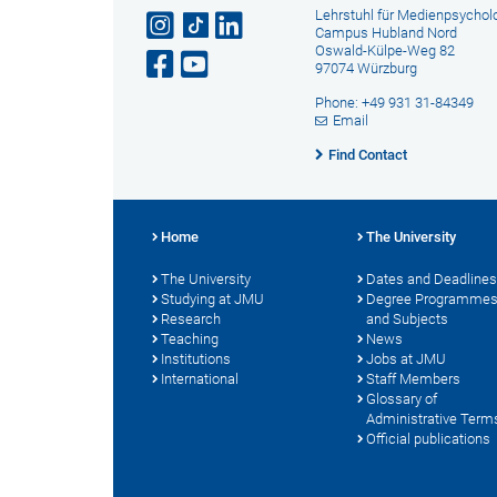
Lehrstuhl für Medienpsychol
Campus Hubland Nord
Oswald-Külpe-Weg 82
97074 Würzburg
Phone: +49 931 31-84349
Email
Find Contact
Home
The University
The University
Dates and Deadlines
Studying at JMU
Degree Programme
Research
and Subjects
Teaching
News
Institutions
Jobs at JMU
International
Staff Members
Glossary of
Administrative Term
Official publications