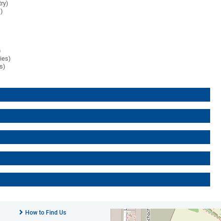
try)
s)
)
ies)
es)
How to Find Us