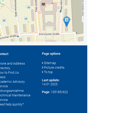
Page options
ontact
Sitemap
hone and Address
Picture credits
irectory
To top
ow to Find Us
ress
Last update:
cademic Advisory
14.01.2025
ervice
törungsannahme
Page:
135185/622
echnical Maintenance
ervice
eed help quickly?