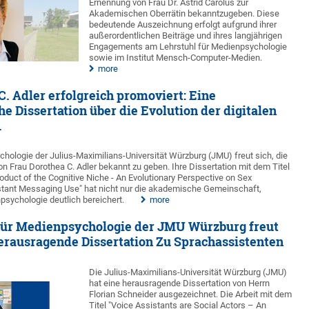
Ernennung von Frau Dr. Astrid Carolus zur
Akademischen Oberrätin bekanntzugeben. Diese
bedeutende Auszeichnung erfolgt aufgrund ihrer
außerordentlichen Beiträge und ihres langjährigen
Engagements am Lehrstuhl für Medienpsychologie
sowie im Institut Mensch-Computer-Medien.
more
C. Adler erfolgreich promoviert: Eine
 Dissertation über die Evolution der digitalen
.
hologie der Julius-Maximilians-Universität Würzburg (JMU) freut sich, die
on Frau Dorothea C. Adler bekannt zu geben. Ihre Dissertation mit dem Titel
duct of the Cognitive Niche - An Evolutionary Perspective on Sex
nstant Messaging Use" hat nicht nur die akademische Gemeinschaft,
psychologie deutlich bereichert.
more
für Medienpsychologie der JMU Würzburg freut
Herausragende Dissertation Zu Sprachassistenten
Die Julius-Maximilians-Universität Würzburg (JMU)
hat eine herausragende Dissertation von Herrn
Florian Schneider ausgezeichnet. Die Arbeit mit dem
Titel "Voice Assistants are Social Actors – An