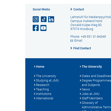
Social Media
Contact
Lehrstuhl für Medienpsychol
Campus Hubland Nord
Oswald-Külpe-Weg 82
97074 Würzburg
Phone: +49 931 31-84349
Email
Find Contact
Home
The University
The University
Dates and Deadlines
Studying at JMU
Degree Programme
Research
and Subjects
Teaching
News
Institutions
Jobs at JMU
International
Staff Members
Glossary of
Administrative Term