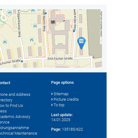
Page options
ontact
Sitemap
hone and Address
Picture credits
irectory
To top
ow to Find Us
ress
Last update:
cademic Advisory
14.01.2025
ervice
törungsannahme
Page:
135185/622
echnical Maintenance