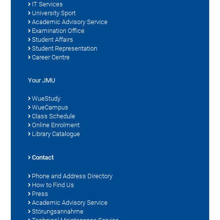
IT Services
University Sport
Academic Advisory Service
Examination Office
Student Affairs
Student Representation
Career Centre
Your JMU
WueStudy
WueCampus
Class Schedule
Online Enrolment
Library Catalogue
Contact
Phone and Address Directory
How to Find Us
Press
Academic Advisory Service
Störungsannahme