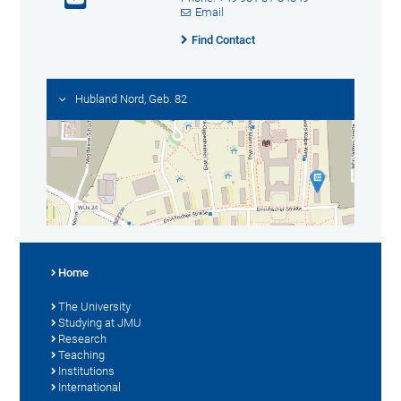
Email
Find Contact
Hubland Nord, Geb. 82
Home
The University
Studying at JMU
Research
Teaching
Institutions
International