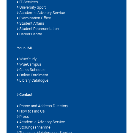
IT Services
University Sport
Academic Advisory Service
Examination Office
Student Affairs
Student Representation
Career Centre
Your JMU
WueStudy
WueCampus
Class Schedule
Online Enrolment
Library Catalogue
Contact
Phone and Address Directory
How to Find Us
Press
Academic Advisory Service
Störungsannahme
Technical Maintenance Service