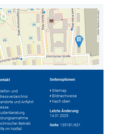
Seitenoptionen
ontakt
Sitemap
elefon- und
Bildnachweise
dressverzeichnis
Nach oben
tandorte und Anfahrt
resse
Letzte Änderung:
tudienberatung
14.01.2025
törungsannahme
echnischer Betrieb
Seite:
135181/631
lfe im Notfall