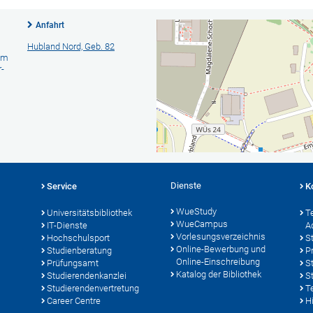
Anfahrt
Hubland Nord, Geb. 82
am
-
Dienste
Service
K
WueStudy
Universitätsbibliothek
T
WueCampus
IT-Dienste
A
Vorlesungsverzeichnis
Hochschulsport
S
Online-Bewerbung und
Studienberatung
P
Online-Einschreibung
Prüfungsamt
S
Katalog der Bibliothek
Studierendenkanzlei
S
Studierendenvertretung
T
Career Centre
Hi