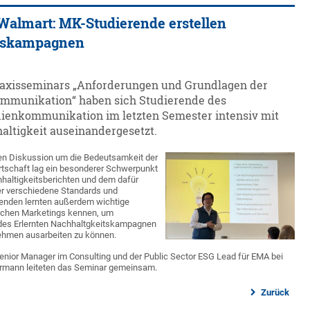
Walmart: MK-Studierende erstellen
itskampagnen
axisseminars „Anforderungen und Grundlagen der
ommunikation“ haben sich Studierende des
ienkommunikation im letzten Semester intensiv mit
ltigkeit auseinandergesetzt.
en Diskussion um die Bedeutsamkeit der
irtschaft lag ein besonderer Schwerpunkt
hhaltigkeitsberichten und dem dafür
r verschiedene Standards und
enden lernten außerdem wichtige
schen Marketings kennen, um
des Erlernten Nachhaltgkeitskampagnen
nehmen ausarbeiten zu können.
enior Manager im Consulting und der Public Sector ESG Lead für EMA bei
rmann leiteten das Seminar gemeinsam.
Zurück