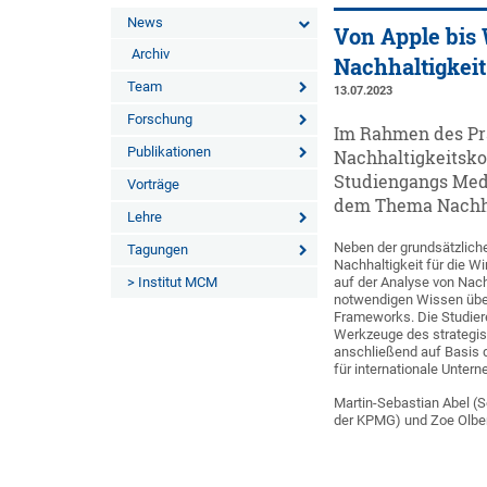
News
Von Apple bis 
Archiv
Nachhaltigke
Team
13.07.2023
Forschung
Im Rahmen des Pr
Publikationen
Nachhaltigkeitsk
Studiengangs Med
Vorträge
dem Thema Nachha
Lehre
Neben der grundsätzlich
Tagungen
Nachhaltigkeit für die W
> Institut MCM
auf der Analyse von Nac
notwendigen Wissen übe
Frameworks. Die Studier
Werkzeuge des strategi
anschließend auf Basis 
für internationale Unter
Martin-Sebastian Abel (S
der KPMG) und Zoe Olbe