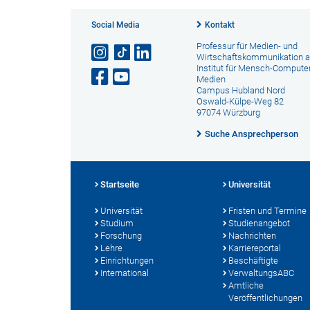
Social Media
Kontakt
Professur für Medien- und
Wirtschaftskommunikation 
Institut für Mensch-Computer
Medien
Campus Hubland Nord
Oswald-Külpe-Weg 82
97074 Würzburg
Suche Ansprechperson
Startseite
Universität
Universität
Fristen und Termine
Studium
Studienangebot
Forschung
Nachrichten
Lehre
Karriereportal
Einrichtungen
Beschäftigte
International
VerwaltungsABC
Amtliche
Veröffentlichungen