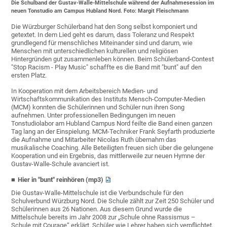
Die Schulband der Gustav-Walle-Mittelschule während der Aufnahmesession im
neuen Tonstudio am Campus Hubland Nord. Foto: Margit Fleischmann
Die Würzburger Schülerband hat den Song selbst komponiert und
getextet. In dem Lied geht es darum, dass Toleranz und Respekt
grundlegend für menschliches Miteinander sind und darum, wie
Menschen mit unterschiedlichen kulturellen und religiösen
Hintergründen gut zusammenleben können. Beim Schülerband-Contest
"Stop Racism - Play Music" schaffte es die Band mit "bunt" auf den
ersten Platz.
In Kooperation mit dem Arbeitsbereich Medien- und
Wirtschaftskommunikation des Instituts Mensch-Computer-Medien
(MCM) konnten die Schülerinnen und Schüler nun ihren Song
aufnehmen. Unter professionellen Bedingungen im neuen
Tonstudiolabor am Hubland Campus Nord feilte die Band einen ganzen
Tag lang an der Einspielung. MCM-Techniker Frank Seyfarth produzierte
die Aufnahme und Mitarbeiter Nicolas Ruth übernahm das
musikalische Coaching. Alle Beteiligten freuen sich über die gelungene
Kooperation und ein Ergebnis, das mittlerweile zur neuen Hymne der
Gustav-Walle-Schule avanciert ist.
Hier in "bunt" reinhören (mp3)
Die Gustav-Walle-Mittelschule ist die Verbundschule für den
Schulverbund Würzburg Nord. Die Schule zählt zur Zeit 250 Schüler und
Schülerinnen aus 26 Nationen. Aus diesem Grund wurde die
Mittelschule bereits im Jahr 2008 zur „Schule ohne Rassismus –
Schule mit Courage“ erklärt. Schüler wie Lehrer haben sich verpflichtet,