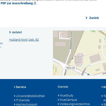
m
PDF zur Ausschreibung
.
Zurück
Anfahrt
Hubland Nord, Geb. 82
am
-
Dienste
Service
K
WueStudy
Universitätsbibliothek
T
WueCampus
IT-Dienste
A
Vorlesungsverzeichnis
Hochschulsport
S