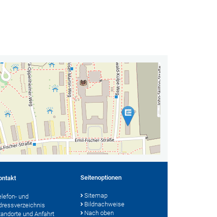
Seitenoptionen
ontakt
Sitemap
elefon- und
Bildnachweise
dressverzeichnis
Nach oben
tandorte und Anfahrt