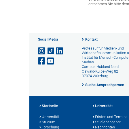
entnehmen Sie bitte de
Social Media
Kontakt
Professur für Medien- und
Wirtschaftskommunikation 
Institut für Mensch-Computer
Medien
Campus Hubland Nord
Oswald-Külpe-Weg 82
97074 Würzburg
Suche Ansprechperson
Startseite
Universität
Universität
Fristen und Termine
Studium
Studienangebot
Forschung
Nachrichten