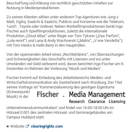
Beschaffung und Klärung von rechtlich geschützten Inhalten zur
Nutzung in Medienproduktionen.
Zu seinen Klienten zählen unter anderem Top-Agenturen wie Jung v.
Matt, Ogilvy, Saatchi & Saatchi, Publicis und Konzerne wie die Telekom,
1und1 , Toyota oder Unilever. Neben Werbefilmproduktionen berät Ingo
Fischer auch Spielfilmproduktionen, zuletzt die internationale
Produktion „Cloud Atlas“ unter Regie von Tom Tykwer („Das Parfüm“,
„Lola rennt“) und Lana & Andy Wachowski („Matrix“, „V wie Vendetta“);
mit Tom Hanks & Halle Barry in den Hauptrollen.
Von der spannenden Arbeit eines „Rechteklärers“, von Überraschungen
und Schwierigkeiten des Geschäfts mit Lizenzen und wo unter
Umständen viel Geld verbrannt wird, davon berichtet Ingo Fischer am 9.
Dezember im Rahmen der Vorlesung "Musik und Medien" .
Fischer kommt auf Einladung des Arbeitsbereichs Medien- und
Wirtschaftskommunikation als Gastreferent nach Würzburg. Der Titel
seines Vortrags ist
"Kommerzialisierung des geistigen Eigentums
(Schwerpunkt
Musik) in der
Unternehmenskommunikation" und findet von 16:00-18:00 Uhr im
Hörsaal 0.001 des zentralen Hörsaal- und Seminargebäudes am
Campus Hubland statt.
Website:
clearingrights.com