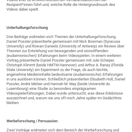
Rezipient*innen führt und, welche Rolle die Hintergrundmusik des
Videos dabei spielt.
Unterhaltungsforschung
Drei Beiträge widmeten sich Themen der Unterhaltungsforschung.
Daniel Possler präsentierte gemeinsam mit Nick Bowman (Syracuse
University) und Rowan Daneels (University of Antwerp) ein Review über
Theorien zur Entstehung von bewegenden und sinnstiftenden
(eudaimonischen) Erfahrungen beim Videospielen. In einem weiteren
Vortrag präsentierte Daniel Possler gemeinsam mit Jule Scheper,
Christoph Klimmt (beide HMTM Hannover) und Arthur A. Raney (Florida
State University) ein Experiment zu der Frage, ob auch leichte,
angenehme Medieninhalte bedeutsame (eudaimonische) Erfahrungen
in uns auslösen können. Schließlich präsentierten Elisabeth Holl, Daniel
Possler, André Melzer und Hannah M. May (beide Université du
Luxembourg) eine Studie zu besonders einprägsamen
Videospielerfahrungen. Dabei wurde untersucht, was diese Erlebnisse
auszeichnet und, warum sie uns oft noch Jahre später im Gedächtnis
bleiben.
Werbeforschung / Persuasion:
Zwei Vorträge widmeten sich dem Bereich der Werbeforschung und