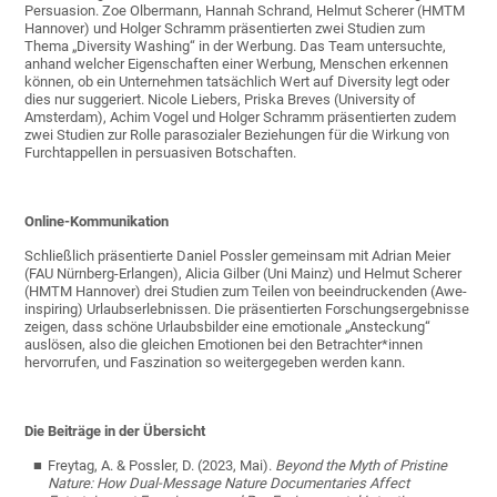
Persuasion. Zoe Olbermann, Hannah Schrand, Helmut Scherer (HMTM
Hannover) und Holger Schramm präsentierten zwei Studien zum
Thema „Diversity Washing“ in der Werbung. Das Team untersuchte,
anhand welcher Eigenschaften einer Werbung, Menschen erkennen
können, ob ein Unternehmen tatsächlich Wert auf Diversity legt oder
dies nur suggeriert. Nicole Liebers, Priska Breves (University of
Amsterdam), Achim Vogel und Holger Schramm präsentierten zudem
zwei Studien zur Rolle parasozialer Beziehungen für die Wirkung von
Furchtappellen in persuasiven Botschaften.
Online-Kommunikation
Schließlich präsentierte Daniel Possler gemeinsam mit Adrian Meier
(FAU Nürnberg-Erlangen), Alicia Gilber (Uni Mainz) und Helmut Scherer
(HMTM Hannover) drei Studien zum Teilen von beeindruckenden (Awe-
inspiring) Urlaubserlebnissen. Die präsentierten Forschungsergebnisse
zeigen, dass schöne Urlaubsbilder eine emotionale „Ansteckung“
auslösen, also die gleichen Emotionen bei den Betrachter*innen
hervorrufen, und Faszination so weitergegeben werden kann.
Die Beiträge in der Übersicht
Freytag, A. & Possler, D. (2023, Mai).
Beyond the Myth of Pristine
Nature: How Dual-Message Nature Documentaries Affect