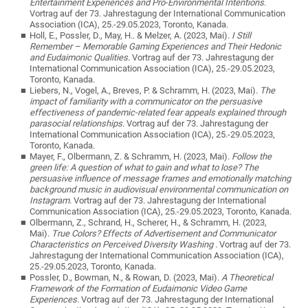
Entertainment Experiences and Pro-Environmental Intentions
.
Vortrag auf der 73. Jahrestagung der International Communication
Association (ICA), 25.-29.05.2023, Toronto, Kanada.
Holl, E., Possler, D., May, H.. & Melzer, A. (2023, Mai).
I Still
Remember – Memorable Gaming Experiences and Their Hedonic
and Eudaimonic Qualities
. Vortrag auf der 73. Jahrestagung der
International Communication Association (ICA), 25.-29.05.2023,
Toronto, Kanada.
Liebers, N., Vogel, A., Breves, P. & Schramm, H. (2023, Mai).
The
impact of familiarity with a communicator on the persuasive
effectiveness of pandemic-related fear appeals explained through
parasocial relationships.
Vortrag auf der 73. Jahrestagung der
International Communication Association (ICA), 25.-29.05.2023,
Toronto, Kanada.
Mayer, F., Olbermann, Z. & Schramm, H. (2023, Mai).
Follow the
green life: A question of what to gain and what to lose?
The
persuasive influence of message frames and emotionally matching
background music in audiovisual environmental communication on
Instagram
. Vortrag auf der 73. Jahrestagung der International
Communication Association (ICA), 25.-29.05.2023, Toronto, Kanada.
Olbermann, Z., Schrand, H., Scherer, H., & Schramm, H. (2023,
Mai).
True Colors? Effects of Advertisement and Communicator
Characteristics on Perceived Diversity Washing .
Vortrag auf der 73.
Jahrestagung der International Communication Association (ICA),
25.-29.05.2023, Toronto, Kanada.
Possler, D., Bowman, N., & Rowan, D. (2023, Mai).
A Theoretical
Framework of the Formation of Eudaimonic Video Game
Experiences.
Vortrag auf der 73. Jahrestagung der International