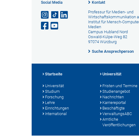
Social Media
Kontakt
Professur für Medien- und
Wirtschaftskommunikation 
Institut für Mensch-Computer
Medien
Campus Hubland Nord
Oswald-Külpe-Weg 82
97074 Würzburg
Suche Ansprechperson
Startseite
Universität
Universität
Fristen und Termine
Studium
Studienangebot
Forschung
Nachrichten
Lehre
Karriereportal
Einrichtungen
Beschäftigte
International
VerwaltungsABC
Amtliche
Veröffentlichungen