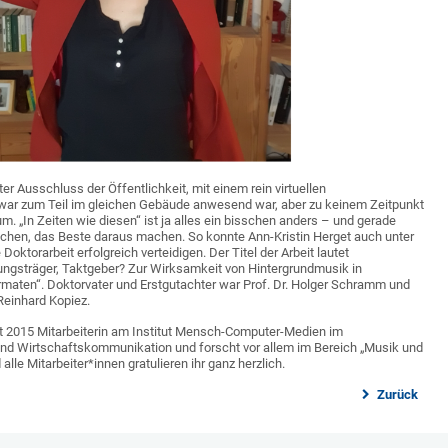
er Ausschluss der Öffentlichkeit, mit einem rein virtuellen
ar zum Teil im gleichen Gebäude anwesend war, aber zu keinem Zeitpunkt
 „In Zeiten wie diesen“ ist ja alles ein bisschen anders – und gerade
uchen, das Beste daraus machen. So konnte Ann-Kristin Herget auch unter
oktorarbeit erfolgreich verteidigen. Der Titel der Arbeit lautet
ungsträger, Taktgeber? Zur Wirksamkeit von Hintergrundmusik in
maten“. Doktorvater und Erstgutachter war Prof. Dr. Holger Schramm und
 Reinhard Kopiez.
eit 2015 Mitarbeiterin am Institut Mensch-Computer-Medien im
und Wirtschaftskommunikation und forscht vor allem im Bereich „Musik und
alle Mitarbeiter*innen gratulieren ihr ganz herzlich.
Zurück