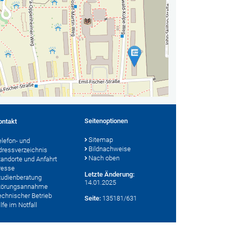
Seitenoptionen
ontakt
Sitemap
elefon- und
Bildnachweise
dressverzeichnis
Nach oben
tandorte und Anfahrt
resse
Letzte Änderung:
tudienberatung
14.01.2025
törungsannahme
echnischer Betrieb
Seite:
135181/631
lfe im Notfall