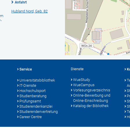
Anfahrt
Hubland Nord, Geb. 82
am
-
Dienste
Service
K
WueStudy
Universitätsbibliothek
T
WueCampus
IT-Dienste
A
Vorlesungsverzeichnis
Hochschulsport
S
Online-Bewerbung und
Studienberatung
P
Online-Einschreibung
Prüfungsamt
S
Katalog der Bibliothek
Studierendenkanzlei
S
Studierendenvertretung
T
Career Centre
Hi