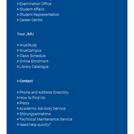
Examination Office
Student Affairs
Student Representation
Career Centre
Your JMU
WueStudy
WueCampus
Class Schedule
Online Enrolment
Library Catalogue
Contact
Phone and Address Directory
How to Find Us
Press
Academic Advisory Service
Störungsannahme
Technical Maintenance Service
Need help quickly?