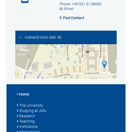
Phone: +49 931 31-88692
Email
Find Contact
Hubland Nord, Geb. 82
Home
The University
Studying at JMU
Research
Teaching
Institutions
International