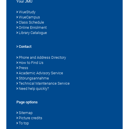
Your JMU
WueStudy
WueCampus
Class Schedule
Online Enrolment
Library Catalogue
Contact
Phone and Address Directory
How to Find Us
Press
Academic Advisory Service
Störungsannahme
Technical Maintenance Service
Need help quickly?
Page options
Sitemap
Picture credits
To top