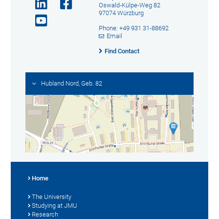
Oswald-Külpe-Weg 82
97074 Würzburg
Phone: +49 931 31-88692
Email
Find Contact
Hubland Nord, Geb. 82
Home
The University
Studying at JMU
Research