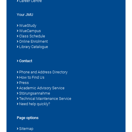
Career Centre
Your JMU
WueStudy
WueCampus
Class Schedule
Online Enrolment
Library Catalogue
Contact
Phone and Address Directory
How to Find Us
Press
Academic Advisory Service
Störungsannahme
Technical Maintenance Service
Need help quickly?
Page options
Sitemap