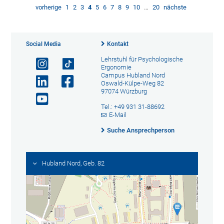
vorherige
1
2
3
4
5
6
7
8
9
10
…
20
nächste
Social Media
Kontakt
Lehrstuhl für Psychologische
Ergonomie
Campus Hubland Nord
Oswald-Külpe-Weg 82
97074 Würzburg
Tel.: +49 931 31-88692
E-Mail
Suche Ansprechperson
Hubland Nord, Geb. 82