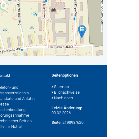
Seitenoptionen
ontakt
Sitemap
elefon- und
Bildnachweise
dressverzeichnis
Nach oben
tandorte und Anfahrt
resse
Letzte Änderung:
tudienberatung
03.02.2026
törungsannahme
echnischer Betrieb
Seite:
219893/620
lfe im Notfall