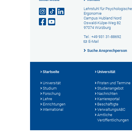
Lehrstuhl für Psychologische
Ergonomie
Campus Hubland Nord
Oswald-Külpe-Weg 82
97074 Würzburg
Tel.: +49 931 31-88692
E-Mail
Suche Ansprechperson
Startseite
Universität
Universität
Fristen und Termine
Studium
Studienangebot
Forschung
Nachrichten
Lehre
Karriereportal
Einrichtungen
Beschäftigte
International
VerwaltungsABC
Amtliche
Veröffentlichungen