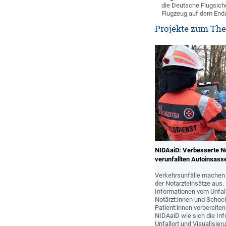
die Deutsche Flugsich
Flugzeug auf dem Enda
Projekte zum Th
NIDAaiD: Verbesserte N
verunfallten Autoinsass
Verkehrsunfälle machen 
der Notarzteinsätze aus.
Informationen vom Unfal
Notärzt:innen und Scho
Patient:innen vorbereiten
NIDAaiD wie sich die I
Unfallort und Visualisi