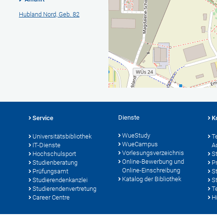
Hubland Nord, Geb. 82
Dienste
Service
K
WueStudy
Universitätsbibliothek
T
WueCampus
IT-Dienste
A
Vorlesungsverzeichnis
Hochschulsport
S
Online-Bewerbung und
Studienberatung
P
Online-Einschreibung
Prüfungsamt
S
Katalog der Bibliothek
Studierendenkanzlei
S
Studierendenvertretung
T
Career Centre
Hi