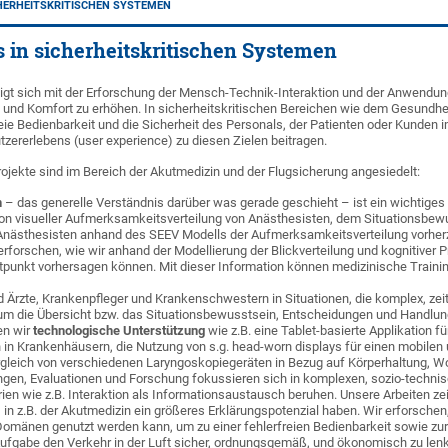
HERHEITSKRITISCHEN SYSTEMEN
 in sicherheitskritischen Systemen
gt sich mit der Erforschung der Mensch-Technik-Interaktion und der Anwendu
t und Komfort zu erhöhen. In sicherheitskritischen Bereichen wie dem Gesundhei
reie Bedienbarkeit und die Sicherheit des Personals, der Patienten oder Kunden 
zererlebens (user experience) zu diesen Zielen beitragen.
jekte sind im Bereich der Akutmedizin und der Flugsicherung angesiedelt:
n
– das generelle Verständnis darüber was gerade geschieht – ist ein wichtiges
visueller Aufmerksamkeitsverteilung von Anästhesisten, dem Situationsbewuss
 Anästhesisten anhand des SEEV Modells der Aufmerksamkeitsverteilung vorhe
 erforschen, wie wir anhand der Modellierung der Blickverteilung und kognitive
punkt vorhersagen können. Mit dieser Information können medizinische Trainin
d Ärzte, Krankenpfleger und Krankenschwestern in Situationen, die komplex, zeit
um die Übersicht bzw. das Situationsbewusstsein, Entscheidungen und Handlung
en wir
technologische Unterstützung
wie z.B. eine Tablet-basierte Applikation 
in Krankenhäusern, die Nutzung von s.g. head-worn displays für einen mobilen
rgleich von verschiedenen Laryngoskopiegeräten in Bezug auf Körperhaltung, W
gen, Evaluationen und Forschung fokussieren sich in komplexen, sozio-technisc
ien wie z.B. Interaktion als Informationsaustausch beruhen. Unsere Arbeiten ze
 in z.B. der Akutmedizin ein größeres Erklärungspotenzial haben. Wir erforsche
Domänen genutzt werden kann, um zu einer fehlerfreien Bedienbarkeit sowie zur
ufgabe den Verkehr in der Luft sicher, ordnungsgemäß, und ökonomisch zu len