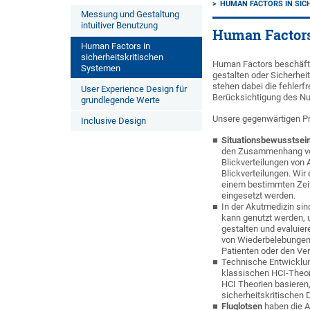
HUMAN FACTORS IN SIC
Messung und Gestaltung
intuitiver Benutzung
Human Factors
Human Factors in
sicherheitskritischen
Human Factors beschäfti
Systemen
gestalten oder Sicherhei
stehen dabei die fehlerf
User Experience Design für
Berücksichtigung des Nut
grundlegende Werte
Unsere gegenwärtigen Pro
Inclusive Design
Situationsbewusstsei
den Zusammenhang von 
Blickverteilungen von
Blickverteilungen. Wir
einem bestimmten Zeit
eingesetzt werden.
In der Akutmedizin sin
kann genutzt werden, 
gestalten und evaluier
von Wiederbelebungen 
Patienten oder den Ve
Technische Entwicklun
klassischen HCI-Theor
HCI Theorien basieren,
sicherheitskritischen 
Fluglotsen
haben die A