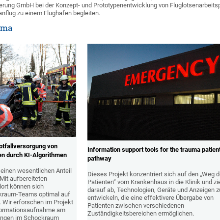
erung GmbH bei der Konzept- und Prototypenentwicklung von Fluglotsenarbeitspl
nflug zu einem Flughafen begleiten.
ema
otfallversorgung von
Information support tools for the trauma patien
en durch KI-Algorithmen
pathway
einen wesentlichen Anteil
Dieses Projekt konzentriert sich auf den „Weg 
 Mit aufbereiteten
Patienten“ vom Krankenhaus in die Klinik und zie
lort können sich
darauf ab, Technologien, Geräte und Anzeigen z
ckraum-Teams optimal auf
entwickeln, die eine effektivere Übergabe von
. Wir erforschen im Projekt
Patienten zwischen verschiedenen
nformationsaufnahme am
Zuständigkeitsbereichen ermöglichen.
erungen im Schockraum