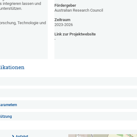
 integrieren lassen und
Fördergeber
nterstützen.
Australian Research Council
Zeitraum
orschung, Technologie und
2023-2026
Link zur Projektwebsite
-
likationen
parametern
tützung
Anfahrt