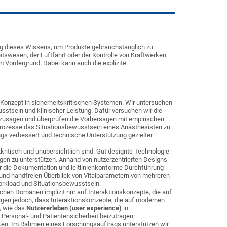
ng dieses Wissens, um Produkte gebrauchstauglich zu
tswesen, der Luftfahrt oder der Kontrolle von Kraftwerken
im Vordergrund. Dabei kann auch die explizite
 Konzept in sicherheitskritischen Systemen. Wir untersuchen
tsein und klinischer Leistung. Dafür versuchen wir die
rzusagen und überprüfen die Vorhersagen mit empirischen
r Prozesse das Situationsbewusstsein eines Anästhesisten zu
gs verbessert und technische Unterstützung gezielter
kritisch und unübersichtlich sind. Gut designte Technologie
en zu unterstützen. Anhand von nutzerzentrierten Designs
für die Dokumentation und leitlinienkonforme Durchführung
 und handfreien Überblick von Vitalparametern von mehreren
orkload und Situationsbewusstsein.
hen Domänen implizit nur auf Interaktionskonzepte, die auf
igen jedoch, dass Interaktionskonzepte, die auf modernen
n, wie das
Nutzererleben (user experience)
in
 Personal- und Patientensicherheit beizutragen.
ken. Im Rahmen eines Forschungsauftrags unterstützen wir