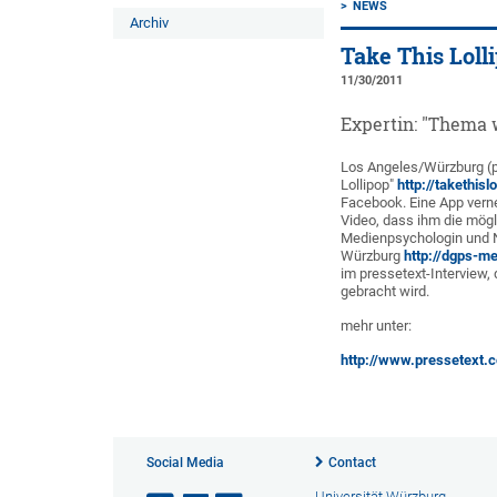
NEWS
Archiv
Take This Loll
11/30/2011
Expertin: "Thema 
Los Angeles/Würzburg (
Lollipop"
http://takethisl
Facebook. Eine App verne
Video, dass ihm die mögl
Medienpsychologin und 
Würzburg
http://dgps-m
im pressetext-Interview,
gebracht wird.
mehr unter:
http://www.pressetext
Social Media
Contact
Universität Würzburg