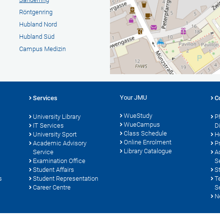
Röntgenring
Hubland Nord
Hubland Süd
Campus Medizin
Your JMU
Services
C
WueStudy
University Library
P
WueCampus
s
IT Services
D
Class Schedule
University Sport
H
Online Enrolment
Academic Advisory
P
Library Catalogue
Service
A
Examination Office
S
Student Affairs
S
s
Student Representation
T
Career Centre
S
N