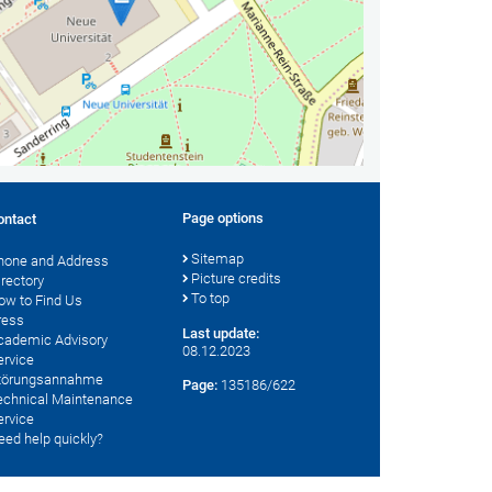
Page options
ontact
Sitemap
hone and Address
Picture credits
irectory
To top
ow to Find Us
ress
Last update:
cademic Advisory
08.12.2023
ervice
törungsannahme
Page:
135186/622
echnical Maintenance
ervice
eed help quickly?