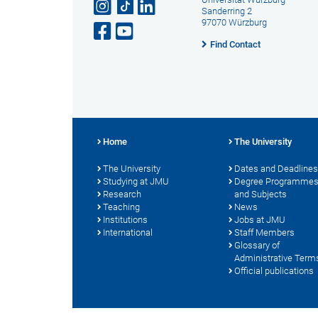
Sanderring 2
97070 Würzburg
Find Contact
Home
The University
The University
Dates and Deadlines
Studying at JMU
Degree Programme
Research
and Subjects
Teaching
News
Institutions
Jobs at JMU
International
Staff Members
Glossary of
Administrative Term
Official publications