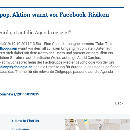
ipop: Aktion warnt vor Facebook-Risiken
wird gut auf die Agenda gesetzt"
pte019/19.10.2011/13:56) - Eine Onlinekampagne namens "Take This
ollipop.com
warnt vor dem all zu laxen Umgang mit privaten Daten auf
tzt sich dabei mit dem Konto des Users und präsentiert daraufhin ein
ichen Gefahren auf drastische Weise aufzeigt. Astrid Carolus,
Nachwuchssprecherin der Fachgruppe Medienpsychologie von der Uni
edienpsychologie.de
hält die Umsetzung für durchaus gelungen und findet
 dass das Thema für die relevante Zielgruppe passend auf die Agenda
.com/news/20111019019
Back
How to Find Us
Sanderring