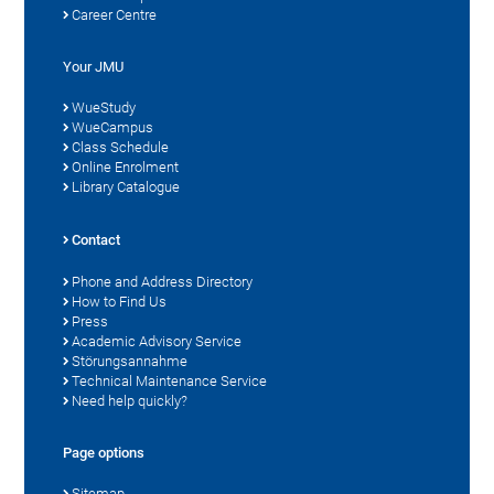
Career Centre
Your JMU
WueStudy
WueCampus
Class Schedule
Online Enrolment
Library Catalogue
Contact
Phone and Address Directory
How to Find Us
Press
Academic Advisory Service
Störungsannahme
Technical Maintenance Service
Need help quickly?
Page options
Sitemap