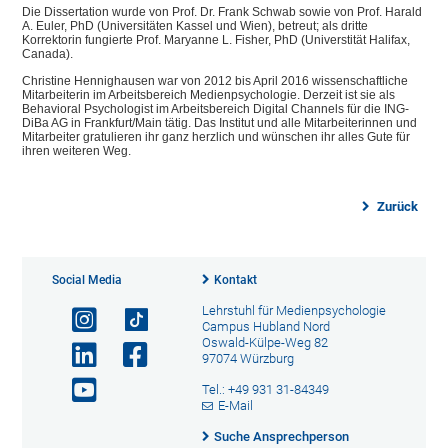
Die Dissertation wurde von Prof. Dr. Frank Schwab sowie von Prof. Harald
A. Euler, PhD (Universit
ä
ten Kassel und Wien), betreut; als dritte
Korrektorin fungierte Prof. Maryanne L. Fisher, PhD (Universtit
ä
t Halifax,
Canada).
Christine Hennighausen war von 2012 bis April 2016 wissenschaftliche
Mitarbeiterin im Arbeitsbereich Medienpsychologie. Derzeit ist sie als
Behavioral Psychologist im Arbeitsbereich Digital Channels f
ü
r die ING-
DiBa AG in Frankfurt/Main t
ä
tig. Das Institut und alle Mitarbeiterinnen und
Mitarbeiter gratulieren ihr ganz herzlich und w
ü
nschen ihr alles Gute f
ü
r
ihren weiteren Weg.
Zurück
Social Media
Kontakt
Lehrstuhl für Medienpsychologie
Campus Hubland Nord
Oswald-Külpe-Weg 82
97074 Würzburg
Tel.: +49 931 31-84349
E-Mail
Suche Ansprechperson