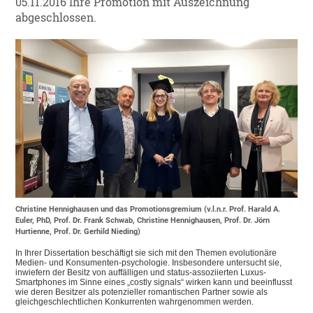
05.11.2016 Ihre Promotion mit Auszeichnung
abgeschlossen.
Christine Hennighausen und das Promotionsgremium (v.l.n.r. Prof. Harald A.
Euler, PhD, Prof. Dr. Frank Schwab, Christine Hennighausen, Prof. Dr. Jörn
Hurtienne, Prof. Dr. Gerhild Nieding)
In Ihrer Dissertation besch
ä
ftigt sie sich mit den Themen evolution
ä
re
Medien- und Konsumenten-psychologie. Insbesondere untersucht sie,
inwiefern der Besitz von auff
ä
lligen und status-assoziierten Luxus-
Smartphones im Sinne eines
„
costly signals
“
wirken kann und beeinflusst
wie deren Besitzer als potenzieller romantischen Partner sowie als
gleichgeschlechtlichen Konkurrenten wahrgenommen werden.