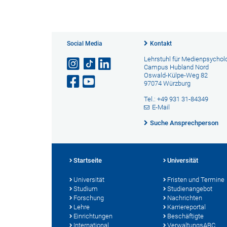
Social Media
Kontakt
Lehrstuhl für Medienpsychol
Campus Hubland Nord
Oswald-Külpe-Weg 82
97074 Würzburg
Tel.: +49 931 31-84349
E-Mail
Suche Ansprechperson
Startseite
Universität
Universität
Fristen und Termine
Studium
Studienangebot
Forschung
Nachrichten
Lehre
Karriereportal
Einrichtungen
Beschäftigte
International
VerwaltungsABC