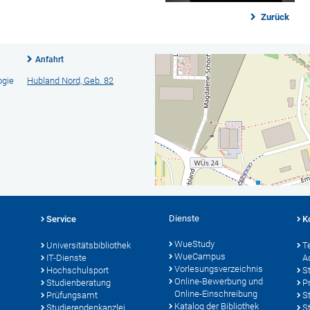
Zurück
Anfahrt
ogie
Hubland Nord, Geb. 82
Dienste
Service
K
WueStudy
Universitätsbibliothek
T
WueCampus
IT-Dienste
A
Vorlesungsverzeichnis
Hochschulsport
S
Online-Bewerbung und
Studienberatung
P
Online-Einschreibung
Prüfungsamt
S
Katalog der Bibliothek
Studierendenkanzlei
S