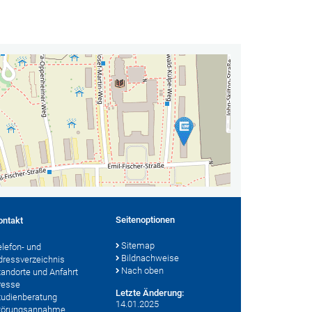
Seitenoptionen
ontakt
Sitemap
elefon- und
Bildnachweise
dressverzeichnis
Nach oben
tandorte und Anfahrt
resse
Letzte Änderung:
tudienberatung
14.01.2025
törungsannahme