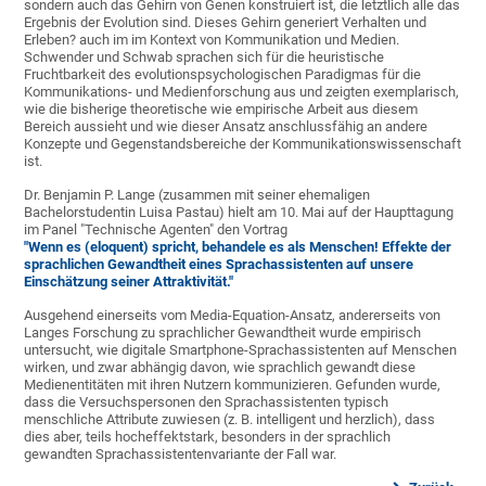
sondern auch das Gehirn von Genen konstruiert ist, die letztlich alle das
Ergebnis der Evolution sind. Dieses Gehirn generiert Verhalten und
Erleben? auch im im Kontext von Kommunikation und Medien.
Schwender und Schwab sprachen sich für die heuristische
Fruchtbarkeit des evolutionspsychologischen Paradigmas für die
Kommunikations- und Medienforschung aus und zeigten exemplarisch,
wie die bisherige theoretische wie empirische Arbeit aus diesem
Bereich aussieht und wie dieser Ansatz anschlussfähig an andere
Konzepte und Gegenstandsbereiche der Kommunikationswissenschaft
ist.
Dr. Benjamin P. Lange (zusammen mit seiner ehemaligen
Bachelorstudentin Luisa Pastau) hielt am 10. Mai auf der Haupttagung
im Panel "Technische Agenten" den Vortrag
"Wenn es (eloquent) spricht, behandele es als Menschen! Effekte der
sprachlichen Gewandtheit eines Sprachassistenten auf unsere
Einschätzung seiner Attraktivität."
Ausgehend einerseits vom Media-Equation-Ansatz, andererseits von
Langes Forschung zu sprachlicher Gewandtheit wurde empirisch
untersucht, wie digitale Smartphone-Sprachassistenten auf Menschen
wirken, und zwar abhängig davon, wie sprachlich gewandt diese
Medienentitäten mit ihren Nutzern kommunizieren. Gefunden wurde,
dass die Versuchspersonen den Sprachassistenten typisch
menschliche Attribute zuwiesen (z. B. intelligent und herzlich), dass
dies aber, teils hocheffektstark, besonders in der sprachlich
gewandten Sprachassistentenvariante der Fall war.