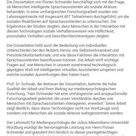
Die Dissertation von Florian Schneider beschäftigt sich mit der Frage,
ob Menschen intelligente Sprachassistenten als soziale Akteure
behandeln. In einer umfangreichen Forschungsarbeit wurden vier
Laborexperimente mit insgesamt 407 Teilnehmern durchgeführt, um die
sozialen Reaktionen auf Sprachassistenten zu untersuchen. Die
Ergebnisse der Studien zeigten, dass Menschen in der Interaktion mit
diesen Technologien soziale Verhaltensweisen wie Höflichkeit,
prosoziales Verhalten und Geschlechterstereotypen zeigten.
Die Dissertation hebt auch die Bedeutung von individuellen
Unterschieden bei den Nutzern hervor, wie Selbstwirksamkeit und
Persönlichkeitsmerkmale, und wie diese Faktoren die Interaktion mit
Sprachassistenten beeinflussen können. Die Arbeit wirft wichtige
Fragen auf, wie Menschen in unserer zunehmend technologisch
geprägten Welt mit intelligenten virtuellen Assistenten umgehen und
welche sozialen Auswirkungen dies haben kann.
Prof. Dr. Schwab, der Betreuer der Dissertation, betonte die hohe
Qualität der Arbeit und ihren Beitrag zur medienpsychologischen
Forschung. "Herr Schneider hat eine umfangreiche und anspruchsvolle
Forschungsarbeit geleistet, die unser Verständnis darüber, wie
Menschen mit Sprachassistenten interagieren, erweitert." Seine Arbeit
zeigt deutlich, dass diese Technologien nicht nur Werkzeuge sind,
sondern von Menschen als soziale Akteure wahrgenommen werden.
Der Lehrstuhl für Medienpsychologie der Julius-Maximilians-Universität
Würzburg würdigt die hervorragende Leistung von Herrn Florian
Schneider und gratuliert ihm herzlich zu dieser prestigeträchtigen