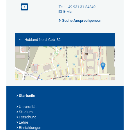
Tel.: +49 931 31-84349
E-Mail
Suche Ansprechperson
Hubland Nord, Geb. 82
Startseite
Universität
Studium
Forschung
Lehre
Einrichtungen