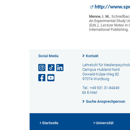
http://www.sp
Menne, I. M.
, Schnellbac
An Experimental Study Usi
(Eds.),
Lecture Notes in 
International Publishing.
Social Media
Kontakt
Lehrstuhl für Medienpsychol
Campus Hubland Nord
Oswald-Külpe-Weg 82
97074 Würzburg
Tel.: +49 931 31-84349
E-Mail
Suche Ansprechperson
Startseite
Universität