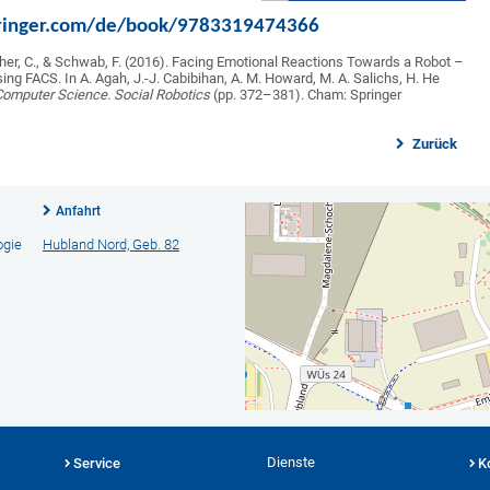
ringer.com/de/book/9783319474366
her, C., & Schwab, F. (2016).
Facing Emotional Reactions Towards a Robot –
ng FACS. In A. Agah, J.-J. Cabibihan, A. M. Howard, M. A. Salichs, H. He
Computer Science. Social Robotics
(pp. 372–381). Cham: Springer
Zurück
Anfahrt
ogie
Hubland Nord, Geb. 82
Dienste
Service
K