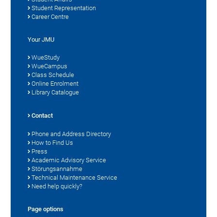
Student Representation
Career Centre
Your JMU
WueStudy
WueCampus
Class Schedule
Online Enrolment
Library Catalogue
Contact
Phone and Address Directory
How to Find Us
Press
Academic Advisory Service
Störungsannahme
Technical Maintenance Service
Need help quickly?
Page options