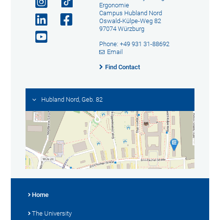
Ergonomie
Campus Hubland Nord
Oswald-Külpe-Weg 82
97074 Würzburg
Phone: +49 931 31-88692
Email
Find Contact
Hubland Nord, Geb. 82
Home
The University