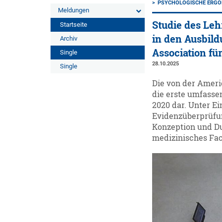
PSYCHOLOGISCHE ERG
Meldungen
Studie des Leh
Startseite
in den Ausbil
Archiv
Association fü
Single
28.10.2025
Single
Die von der Americ
die erste umfasse
2020 dar. Unter E
Evidenzüberprüfung
Konzeption und D
medizinisches Fac