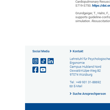
Cardiopulmonary Resuscit
S719-S750.
https://doi
Grundgeiger, T., Hahn, F.
supports guideline-confo
simulation.
Resuscitation
Social Media
Kontakt
Lehrstuhl für Psychologische
Ergonomie
Campus Hubland Nord
Oswald-Külpe-Weg 82
97074 Würzburg
Tel.: +49 931 31-88692
E-Mail
Suche Ansprechperson