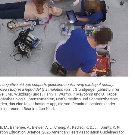
a cognitive aid app supports guideline-conforming cardiopulmonary
zed study in a high-fidelity simulation
von T. Grundgeiger (Lehrstuhl für
e, JMU Würzburg) und F. Hahn, T. Wurmb, P. Meybohm und O. Happel
r Anästhesiologie, Intensivmedizin, Notfallmedizin und Schmerztherapie,
den, das eine tablet-basierte App, die vom Reanimationsteamleader
tlinientreueren Reanimation führt.
M., Banerjee, A., Blewer, A. L., Cheng, A., Kadlec, K. D., . . . Dainty, K. N.
tation Education Science: 2025 American Heart Association Guidelines for