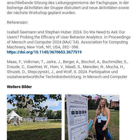
anschließende Sitzung des Leitungsgremiums der Fachgruppe, in der
bisherige Aktivitäten der Gruppe diskutiert und neue Aktivitäten sowie
der nächste Workshop geplant wurden.
Referenzen:
Isabell Seemann and Stephan Huber. 2024. Do We Need to Ask Our
Users? Probing the Efficacy of User Behavior Analytics. In Proceedings
of Mensch und Computer 2024 (MuC '24). Association for Computing
Machinery, New York, NY, USA, 392–398.
https://doi.org/10.1145/3670653.3677519
Maas, F., Volkman, T., Jarke, J., Berger, A., Bischof, A., Buchmüller, S.,
Draude, C., Gaertner, W., Horn, V., Maaß, S., Marsden, N., Mucha, H.,
Struzek, D., Stepczynski, J., and Wolf, S. 2024. Partizipative und
sozialverantwortliche Technikentwicklung. In Mensch und Computer
Weitere Bilder