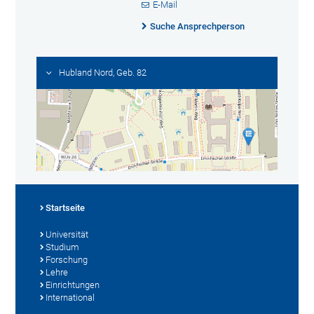
E-Mail
Suche Ansprechperson
Hubland Nord, Geb. 82
Startseite
Universität
Studium
Forschung
Lehre
Einrichtungen
International