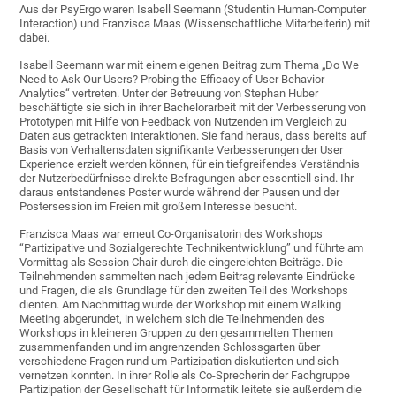
Aus der PsyErgo waren Isabell Seemann (Studentin Human-Computer
Interaction) und Franzisca Maas (Wissenschaftliche Mitarbeiterin) mit
dabei.
Isabell Seemann war mit einem eigenen Beitrag zum Thema „Do We
Need to Ask Our Users? Probing the Efficacy of User Behavior
Analytics“ vertreten. Unter der Betreuung von Stephan Huber
beschäftigte sie sich in ihrer Bachelorarbeit mit der Verbesserung von
Prototypen mit Hilfe von Feedback von Nutzenden im Vergleich zu
Daten aus getrackten Interaktionen. Sie fand heraus, dass bereits auf
Basis von Verhaltensdaten signifikante Verbesserungen der User
Experience erzielt werden können, für ein tiefgreifendes Verständnis
der Nutzerbedürfnisse direkte Befragungen aber essentiell sind. Ihr
daraus entstandenes Poster wurde während der Pausen und der
Postersession im Freien mit großem Interesse besucht.
Franzisca Maas war erneut Co-Organisatorin des Workshops
“Partizipative und Sozialgerechte Technikentwicklung” und führte am
Vormittag als Session Chair durch die eingereichten Beiträge. Die
Teilnehmenden sammelten nach jedem Beitrag relevante Eindrücke
und Fragen, die als Grundlage für den zweiten Teil des Workshops
dienten. Am Nachmittag wurde der Workshop mit einem Walking
Meeting abgerundet, in welchem sich die Teilnehmenden des
Workshops in kleineren Gruppen zu den gesammelten Themen
zusammenfanden und im angrenzenden Schlossgarten über
verschiedene Fragen rund um Partizipation diskutierten und sich
vernetzen konnten. In ihrer Rolle als Co-Sprecherin der Fachgruppe
Partizipation der Gesellschaft für Informatik leitete sie außerdem die