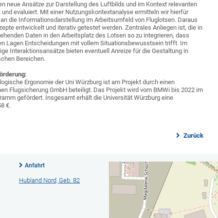
n neue Ansätze zur Darstellung des Luftbilds und im Kontext relevanten
und evaluiert. Mit einer Nutzungskontextanalyse ermitteln wir hierfür
an die Informationsdarstellung im Arbeitsumfeld von Fluglotsen. Daraus
epte entwickelt und iterativ getestet werden. Zentrales Anliegen ist, die in
tehenden Daten in den Arbeitsplatz des Lotsen so zu integrieren, dass
n Lagen Entscheidungen mit vollem Situationsbewusstsein trifft. Im
ige Interaktionsansätze bieten eventuell Anreize für die Gestaltung in
ischen Bereichen.
Förderung:
logische Ergonomie der Uni Würzburg ist am Projekt durch einen
hen Flugsicherung GmbH beteiligt. Das Projekt wird vom BMWi bis 2022 im
amm gefördert. Insgesamt erhält die Universität Würzburg eine
8 €.
Zurück
Anfahrt
Hubland Nord, Geb. 82