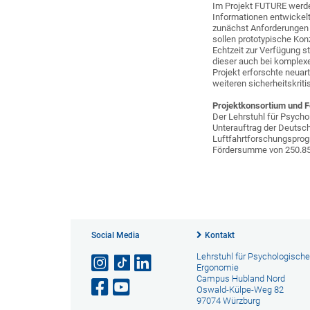
Im Projekt FUTURE werde
Informationen entwickelt 
zunächst Anforderungen 
sollen prototypische Konz
Echtzeit zur Verfügung s
dieser auch bei komplexe
Projekt erforschte neuart
weiteren sicherheitskrit
Projektkonsortium und 
Der Lehrstuhl für Psycho
Unterauftrag der Deutsc
Luftfahrtforschungsprogr
Fördersumme von 250.85
Social Media
Kontakt
Lehrstuhl für Psychologische
Ergonomie
Campus Hubland Nord
Oswald-Külpe-Weg 82
97074 Würzburg