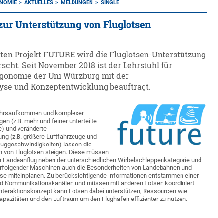
ONOMIE
AKTUELLES
MELDUNGEN
SINGLE
zur Unterstützung von Fluglotsen
ten Projekt FUTURE wird die Fluglotsen-Unterstützung
scht. Seit November 2018 ist der Lehrstuhl für
rgonomie der Uni Würzburg mit der
yse und Konzeptentwicklung beauftragt.
hrsaufkommen und komplexer
 (z.B. mehr und feiner unterteilte
) und veränderte
g (z.B. größere Luftfahrzeuge und
Fluggeschwindigkeiten) lassen die
n von Fluglotsen steigen. Diese müssen
en Landeanflug neben der unterschiedlichen Wirbelschleppenkategorie und
rfolgender Maschinen auch die Besonderheiten von Landebahnen und
isse miteinplanen. Zu berücksichtigende Informationen entstammen einer
nd Kommunikationskanälen und müssen mit anderen Lotsen koordiniert
Interaktionskonzept kann Lotsen dabei unterstützen, Ressourcen wie
azitäten und den Luftraum um den Flughafen effizienter zu nutzen.