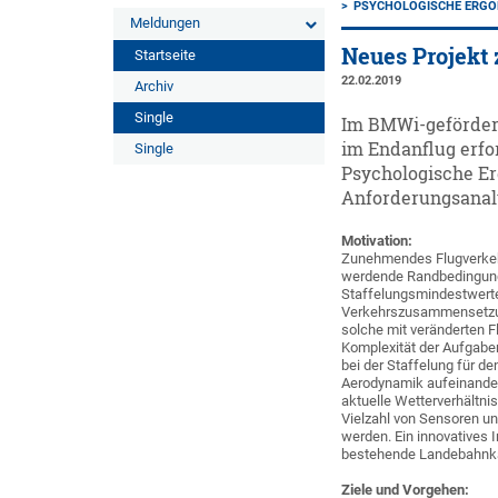
PSYCHOLOGISCHE ERG
Meldungen
Neues Projekt 
Startseite
22.02.2019
Archiv
Single
Im BMWi-geförder
im Endanflug erfor
Single
Psychologische E
Anforderungsanal
Motivation:
Zunehmendes Flugverke
werdende Randbedingungen
Staffelungsmindestwerte
Verkehrszusammensetzun
solche mit veränderten 
Komplexität der Aufgabe
bei der Staffelung für d
Aerodynamik aufeinande
aktuelle Wetterverhältn
Vielzahl von Sensoren u
werden. Ein innovatives 
bestehende Landebahnkap
Ziele und Vorgehen: