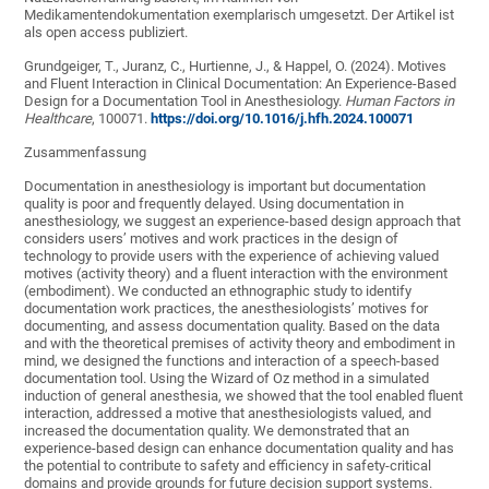
Medikamentendokumentation exemplarisch umgesetzt. Der Artikel ist
als open access publiziert.
Grundgeiger, T., Juranz, C., Hurtienne, J., & Happel, O. (2024). Motives
and Fluent Interaction in Clinical Documentation: An Experience-Based
Design for a Documentation Tool in Anesthesiology.
Human Factors in
Healthcare
, 100071.
https://doi.org/10.1016/j.hfh.2024.100071
Zusammenfassung
Documentation in anesthesiology is important but documentation
quality is poor and frequently delayed. Using documentation in
anesthesiology, we suggest an experience-based design approach that
considers users’ motives and work practices in the design of
technology to provide users with the experience of achieving valued
motives (activity theory) and a fluent interaction with the environment
(embodiment). We conducted an ethnographic study to identify
documentation work practices, the anesthesiologists’ motives for
documenting, and assess documentation quality. Based on the data
and with the theoretical premises of activity theory and embodiment in
mind, we designed the functions and interaction of a speech-based
documentation tool. Using the Wizard of Oz method in a simulated
induction of general anesthesia, we showed that the tool enabled fluent
interaction, addressed a motive that anesthesiologists valued, and
increased the documentation quality. We demonstrated that an
experience-based design can enhance documentation quality and has
the potential to contribute to safety and efficiency in safety-critical
domains and provide grounds for future decision support systems.