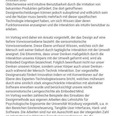
innovativ sind?
Üblicherweise wird intuitive Benutzbarkeit durch die Imitation von
bekannten Produkten gefördert. Die dort getroffenen
Designentscheidungen können jedoch suboptimal und willkürlich sein
und der Nutzer muss bereits mehrfach mit dieser spezifischen
Technologie interagiert haben, um sich Wissen über deren
Funktionsweise anzueignen und die Interaktion als intuitiv benutzbar zu
erleben.
Im Vortrag wird daher ein Ansatz vorgestellt, der das Design auf eine
tiefere Vorwissensebene bezieht: die sensomotorische
Vorwissensebene. Diese Ebene umfasst Wissen, welches sich der
Mensch seit seiner Geburt durch tagtägliche Interaktion mit der Umwelt
aneignet. Die Erkenntnis, dass unser Denken maßgeblich durch die
Interaktion unseres Körpers mit der Umwelt geformt wird, wird als
Embodied Cognition bezeichnet. Folglich beeinflusst nicht nur unser
Denken unseren Körper, sondern unser Körper auch unser Denken -
auch während der Mensch-Technik Interaktion. Der vorgestellte
Designansatz fördert Innovation indem er mit Konventionen auf der
Ebene des Experten-Technologiewissens bricht, welches mühesam
durch eine sinnlich stark eingeschränkte Interaktion mit abstrakter
Software erworben wurde und berücksichtigt unsere reiche
sensomotorische Lerngeschichte als Embodied Mind.
Im Vortrag werden zahlreiche Beispiele des Einsatzes der
Designmethode aus eigenen Arbeiten des Lehrstuhls für
Psychologische Ergonomie der Universität Würzburg vorgestellt, u.a. in
den Bereichen Gestensteuerung, Tangible User Interfaces, Hard- und
Software. Die Arbeiten sind nur ein Ausschnitt aus der steigenden Zahl