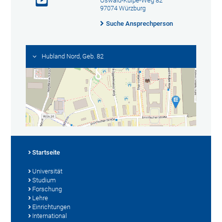
Oswald-Külpe-Weg 82
97074 Würzburg
Suche Ansprechperson
Hubland Nord, Geb. 82
Startseite
Universität
Studium
Forschung
Lehre
Einrichtungen
International