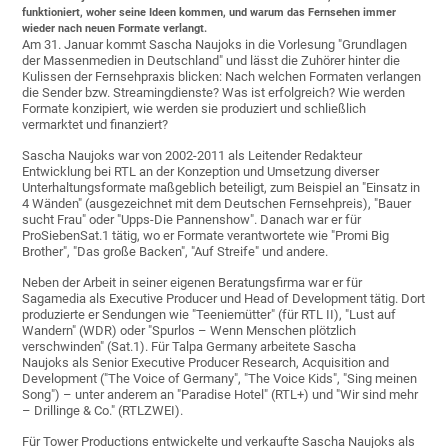
funktioniert, woher seine Ideen kommen, und warum das Fernsehen immer
wieder nach neuen Formate verlangt.
Am 31. Januar kommt Sascha Naujoks in die Vorlesung "Grundlagen
der Massenmedien in Deutschland" und lässt die Zuhörer hinter die
Kulissen der Fernsehpraxis blicken: Nach welchen Formaten verlangen
die Sender bzw. Streamingdienste? Was ist erfolgreich? Wie werden
Formate konzipiert, wie werden sie produziert und schließlich
vermarktet und finanziert?
Sascha Naujoks war von 2002-2011 als Leitender Redakteur
Entwicklung bei RTL an der Konzeption und Umsetzung diverser
Unterhaltungsformate maßgeblich beteiligt, zum Beispiel an "Einsatz in
4 Wänden" (ausgezeichnet mit dem Deutschen Fernsehpreis), "Bauer
sucht Frau" oder "Upps-Die Pannenshow". Danach war er für
ProSiebenSat.1 tätig, wo er Formate verantwortete wie "Promi Big
Brother", "Das große Backen", "Auf Streife" und andere.
Neben der Arbeit in seiner eigenen Beratungsfirma war er für
Sagamedia als Executive Producer und Head of Development tätig. Dort
produzierte er Sendungen wie "Teeniemütter" (für RTL II), "Lust auf
Wandern" (WDR) oder "Spurlos – Wenn Menschen plötzlich
verschwinden" (Sat.1). Für Talpa Germany arbeitete Sascha
Naujoks als Senior Executive Producer Research, Acquisition and
Development ("The Voice of Germany", "The Voice Kids", "Sing meinen
Song") – unter anderem an "Paradise Hotel" (RTL+) und "Wir sind mehr
– Drillinge & Co." (RTLZWEI).
Für Tower Productions entwickelte und verkaufte Sascha Naujoks als