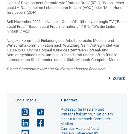
Head of Development Formate wie "Date or Drop" (RTL), "Wenn keiner
guckt – Das geheime Leben unserer Katzen" (VOX ) oder "Mein Hund
fürs Leben" (ZDF).
Seit November 2022 ist Naujoks Geschäftsführer von magis TV ("Bauer
sucht Frau", "Bauer sucht Frau international" / RTL, "Wo die Liebe
hinfällt" / Vox).
Naujoks kommt auf Einladung des Arbeitsbereichs Medien- und
Wirtschaftskommunikation nach Würzburg. Sein Vortrag findet von
10:00-12:00 Uhr im Hörsaal 0.004 des zentralen Hörsaal- und
Seminargebäudes am Campus Hubland statt und ist offen für alle
interessierten Studierenden des Instituts Mensch-Computer-Medien.
Dieser Gastvortrag wird aus Studienzuschüssen finanziert.
Zurück
Social Media
Kontakt
Professur für Medien- und
Wirtschaftskommunikation am
Institut für Mensch-Computer-
Medien
Campus Hubland Nord
Oswald-Külpe-Weg 82