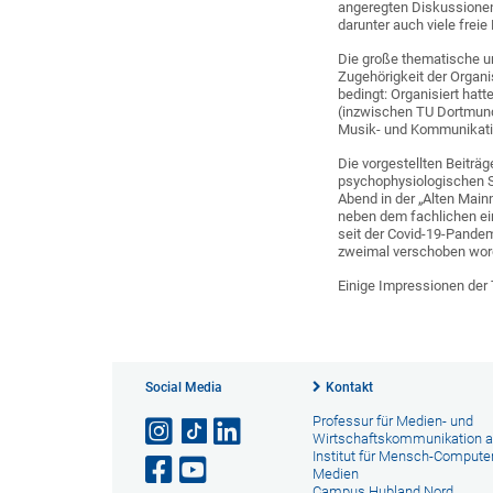
angeregten Diskussionen
darunter auch viele freie 
Die große thematische un
Zugehörigkeit der Organ
bedingt: Organisiert hatt
(inzwischen TU Dortmund
Musik- und Kommunikati
Die vorgestellten Beitr
psychophysiologischen St
Abend in der „Alten Mai
neben dem fachlichen ei
seit der Covid-19-Pande
zweimal verschoben wor
Einige Impressionen der
Social Media
Kontakt
Professur für Medien- und
Wirtschaftskommunikation 
Institut für Mensch-Computer
Medien
Campus Hubland Nord