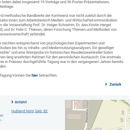
 boten dabei insgesamt 19 Vorträge und 36 Poster-Präsentationen,
Beiträge.
d methodische Bandbreite der Konferenz war nicht zuletzt durch die
isator:innen zum Arbeitsbereich Medien- und Wirtschaftskommunikation
en die Veranstaltung Prof. Dr. Holger Schramm, Dr. Ann-Kristin Herget
) und Dr. Felix C. Thiesen, deren Forschung Themen und Methoden von
onswissenschaft verbindet.
äge reichten entsprechend von psychologischen Experimenten und
udien bis hin zu Inhalts- und Mediennutzungsanalysen. Ein geselliger
nmühle“ und eine Weinprobe im historischen Residenzweinkeller boten
nen lang ersehnten Rahmen für den persönlichen Austausch: Die erstmals
mie in Präsenz durchgeführte Tagung war in den vergangenen Jahren bereits
den.
 Tagung können Sie
hier
betrachten.
Zurück
Anfahrt
Hubland Nord, Geb. 82
am
-