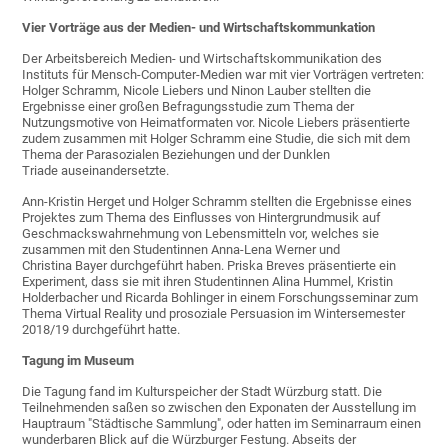
Vier Vorträge aus der Medien- und Wirtschaftskommunkation
Der Arbeitsbereich Medien- und Wirtschaftskommunikation des
Instituts für Mensch-Computer-Medien war mit vier Vorträgen vertreten:
Holger Schramm, Nicole Liebers und Ninon Lauber stellten die
Ergebnisse einer großen Befragungsstudie zum Thema der
Nutzungsmotive von Heimatformaten vor. Nicole Liebers präsentierte
zudem zusammen mit Holger Schramm eine Studie, die sich mit dem
Thema der Parasozialen Beziehungen und der Dunklen
Triade auseinandersetzte.
Ann-Kristin Herget und Holger Schramm stellten die Ergebnisse eines
Projektes zum Thema des Einflusses von Hintergrundmusik auf
Geschmackswahrnehmung von Lebensmitteln vor, welches sie
zusammen mit den Studentinnen Anna-Lena Werner und
Christina Bayer durchgeführt haben. Priska Breves präsentierte ein
Experiment, dass sie mit ihren Studentinnen Alina Hummel, Kristin
Holderbacher und Ricarda Bohlinger in einem Forschungsseminar zum
Thema Virtual Reality und prosoziale Persuasion im Wintersemester
2018/19 durchgeführt hatte.
Tagung im Museum
Die Tagung fand im Kulturspeicher der Stadt Würzburg statt. Die
Teilnehmenden saßen so zwischen den Exponaten der Ausstellung im
Hauptraum "Städtische Sammlung", oder hatten im Seminarraum einen
wunderbaren Blick auf die Würzburger Festung. Abseits der