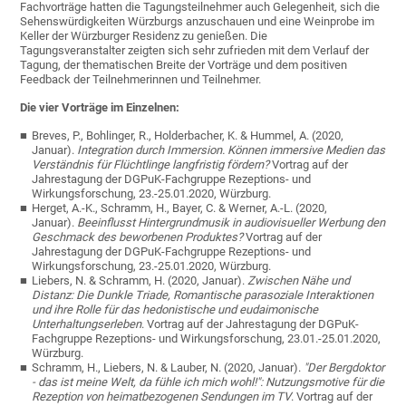
Fachvorträge hatten die Tagungsteilnehmer auch Gelegenheit, sich die
Sehenswürdigkeiten Würzburgs anzuschauen und eine Weinprobe im
Keller der Würzburger Residenz zu genießen. Die
Tagungsveranstalter zeigten sich sehr zufrieden mit dem Verlauf der
Tagung, der thematischen Breite der Vorträge und dem positiven
Feedback der Teilnehmerinnen und Teilnehmer.
Die vier Vorträge im Einzelnen:
Breves, P., Bohlinger, R., Holderbacher, K. & Hummel, A. (2020,
Januar).
Integration durch Immersion. Können immersive Medien das
Verständnis für Flüchtlinge langfristig fördern?
Vortrag auf der
Jahrestagung der DGPuK-Fachgruppe Rezeptions- und
Wirkungsforschung, 23.-25.01.2020, Würzburg.
Herget, A.-K., Schramm, H., Bayer, C. & Werner, A.-L. (2020,
Januar).
Beeinflusst Hintergrundmusik in audiovisueller Werbung den
Geschmack des beworbenen Produktes?
Vortrag auf der
Jahrestagung der DGPuK-Fachgruppe Rezeptions- und
Wirkungsforschung, 23.-25.01.2020, Würzburg.
Liebers, N. & Schramm, H. (2020, Januar).
Zwischen Nähe und
Distanz: Die Dunkle Triade, Romantische parasoziale Interaktionen
und ihre Rolle für das hedonistische und eudaimonische
Unterhaltungserleben
. Vortrag auf der Jahrestagung der DGPuK-
Fachgruppe Rezeptions- und Wirkungsforschung, 23.01.-25.01.2020,
Würzburg.
Schramm, H., Liebers, N. & Lauber, N. (2020, Januar).
"Der Bergdoktor
- das ist meine Welt, da fühle ich mich wohl!": Nutzungsmotive für die
Rezeption von heimatbezogenen Sendungen im TV
. Vortrag auf der