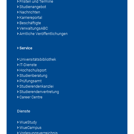
Fristen und Termine
Studienangebot
Nachrichten
Karriereportal
Beschäftigte
VerwaltungsABC
Amtliche Veröffentlichungen
Service
Universitätsbibliothek
IT-Dienste
Hochschulsport
Studienberatung
Prüfungsamt
Studierendenkanzlei
Studierendenvertretung
Career Centre
Dienste
WueStudy
WueCampus
Vorlesungsverzeichnis