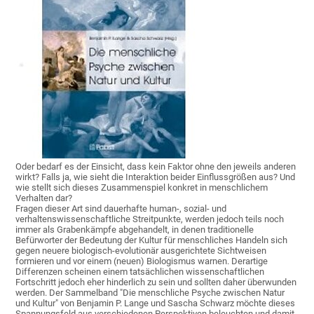
Oder bedarf es der Einsicht, dass kein Faktor ohne den jeweils anderen
wirkt? Falls ja, wie sieht die Interaktion beider Einflussgrößen aus? Und
wie stellt sich dieses Zusammenspiel konkret in menschlichem
Verhalten dar?
Fragen dieser Art sind dauerhafte human-, sozial- und
verhaltenswissenschaftliche Streitpunkte, werden jedoch teils noch
immer als Grabenkämpfe abgehandelt, in denen traditionelle
Befürworter der Bedeutung der Kultur für menschliches Handeln sich
gegen neuere biologisch-evolutionär ausgerichtete Sichtweisen
formieren und vor einem (neuen) Biologismus warnen. Derartige
Differenzen scheinen einem tatsächlichen wissenschaftlichen
Fortschritt jedoch eher hinderlich zu sein und sollten daher überwunden
werden. Der Sammelband "Die menschliche Psyche zwischen Natur
und Kultur" von Benjamin P. Lange und Sascha Schwarz möchte dieses
Spannungsfeld aus verschiedenen Perspektiven beleuchten und damit