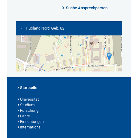
Suche Ansprechperson
Hubland Nord, Geb. 82
Startseite
Universität
Studium
Forschung
Lehre
Einrichtungen
International