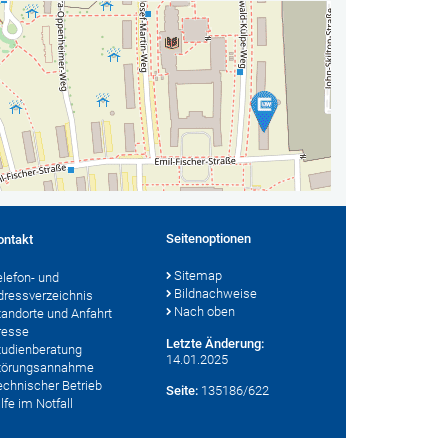
Seitenoptionen
ontakt
Sitemap
elefon- und
Bildnachweise
dressverzeichnis
Nach oben
tandorte und Anfahrt
resse
Letzte Änderung:
tudienberatung
14.01.2025
törungsannahme
echnischer Betrieb
Seite:
135186/622
lfe im Notfall