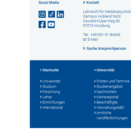
Social Media
Kontakt
Lehrstuhl für Medienpsychol
Campus Hubland Nord
Oswald-Külpe-Weg 82
97074 Würzburg
Tel.: +49 931 31-84349
E-Mail
Suche Ansprechperson
Startseite
Universität
Universität
Fristen und Termine
Studium
Studienangebot
Forschung
Nachrichten
Lehre
Karriereportal
Einrichtungen
Beschäftigte
International
VerwaltungsABC
Amtliche
Veröffentlichungen