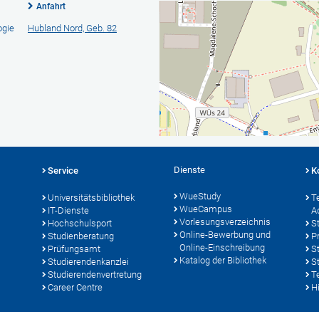
Anfahrt
ogie
Hubland Nord, Geb. 82
Dienste
Service
K
WueStudy
Universitätsbibliothek
T
WueCampus
IT-Dienste
A
Vorlesungsverzeichnis
Hochschulsport
S
Online-Bewerbung und
Studienberatung
P
Online-Einschreibung
Prüfungsamt
S
Katalog der Bibliothek
Studierendenkanzlei
S
Studierendenvertretung
T
Career Centre
Hi