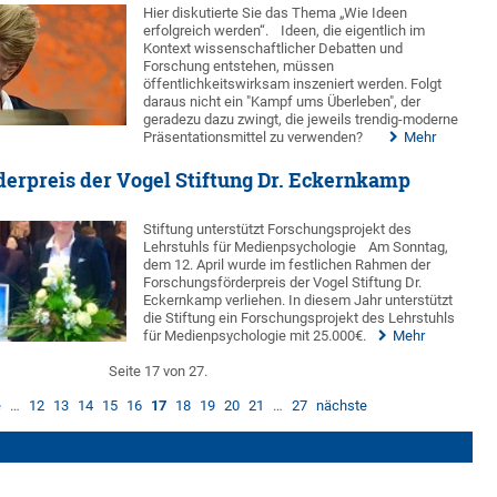
Hier diskutierte Sie das Thema „Wie Ideen
erfolgreich werden“.
Ideen, die eigentlich im
Kontext wissenschaftlicher Debatten und
Forschung entstehen, müssen
öffentlichkeitswirksam inszeniert werden. Folgt
daraus nicht ein "Kampf ums Überleben", der
geradezu dazu zwingt, die jeweils trendig-moderne
Präsentationsmittel zu verwenden?
Mehr
erpreis der Vogel Stiftung Dr. Eckernkamp
Stiftung unterstützt Forschungsprojekt des
Lehrstuhls für Medienpsychologie
Am Sonntag,
dem 12. April wurde im festlichen Rahmen der
Forschungsförderpreis der Vogel Stiftung Dr.
Eckernkamp verliehen. In diesem Jahr unterstützt
die Stiftung ein Forschungsprojekt des Lehrstuhls
für Medienpsychologie mit 25.000€.
Mehr
Seite 17 von 27.
e
…
12
13
14
15
16
17
18
19
20
21
…
27
nächste