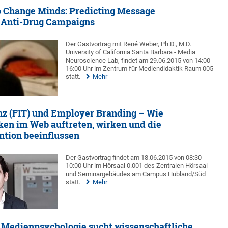
o Change Minds: Predicting Message
n Anti-Drug Campaigns
Der Gastvortrag mit René Weber, Ph.D., M.D.
University of California Santa Barbara - Media
Neuroscience Lab, findet am 29.06.2015 von 14:00 -
16:00 Uhr im Zentrum für Mediendidaktik Raum 005
statt.
Mehr
z (FIT) und Employer Branding – Wie
en im Web auftreten, wirken und die
tion beeinflussen
Der Gastvortrag findet am 18.06.2015 von 08:30 -
10:00 Uhr im Hörsaal 0.001 des Zentralen Hörsaal-
und Seminargebäudes am Campus Hubland/Süd
statt.
Mehr
 Medienpsychologie sucht wissenschaftliche