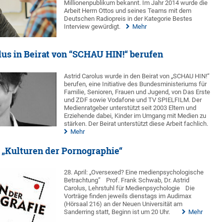
Millionenpublikum bekannt. Im Jahr 2014 wurde die
Arbeit Herrn Ottos und seines Teams mit dem
Deutschen Radiopreis in der Kategorie Bestes
Interview gewürdigt.
Mehr
olus in Beirat von “SCHAU HIN!“ berufen
Astrid Carolus wurde in den Beirat von „SCHAU HIN!“
berufen, eine Initiative des Bundesministeriums für
Familie, Senioren, Frauen und Jugend, von Das Erste
und ZDF sowie Vodafone und TV SPIELFILM. Der
Medienratgeber unterstützt seit 2003 Eltern und
Erziehende dabei, Kinder im Umgang mit Medien zu
stärken. Der Beirat unterstützt diese Arbeit fachlich.
Mehr
 „Kulturen der Pornographie“
28. April: „Oversexed? Eine medienpsychologische
Betrachtung”
Prof. Frank Schwab, Dr. Astrid
Carolus, Lehrstuhl für Medienpsychologie
Die
Vorträge finden jeweils dienstags im Audimax
(Hörsaal 216) an der Neuen Universität am
Sanderring statt, Beginn ist um 20 Uhr.
Mehr