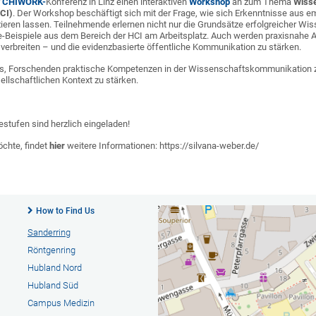
r
CHIWORK-
Konferenz in Linz einen interaktiven
Workshop
an zum Thema
Wiss
CI)
. Der Workshop beschäftigt sich mit der Frage, wie sich Erkenntnisse aus e
ieren lassen. Teilnehmende erlernen nicht nur die Grundsätze erfolgreiche
ice-Beispiele aus dem Bereich der HCI am Arbeitsplatz. Auch werden praxisnah
 verbreiten – und die evidenzbasierte öffentliche Kommunikation zu stärken.
es, Forschenden praktische Kompetenzen in der Wissenschaftskommunikation z
ellschaftlichen Kontext zu stärken.
erestufen sind herzlich eingeladen!
chte, findet
hier
weitere Informationen: https://silvana-weber.de/
How to Find Us
Sanderring
Röntgenring
Hubland Nord
Hubland Süd
Campus Medizin