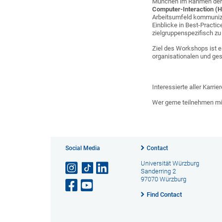
München im Rahmen de
Computer-Interaction (H
Arbeitsumfeld kommuniz
Einblicke in Best-Pract
zielgruppenspezifisch zu
Ziel des Workshops ist 
organisationalen und ges
Interessierte aller Karri
Wer gerne teilnehmen mö
Social Media
Contact
Universität Würzburg
Sanderring 2
97070 Würzburg
Find Contact